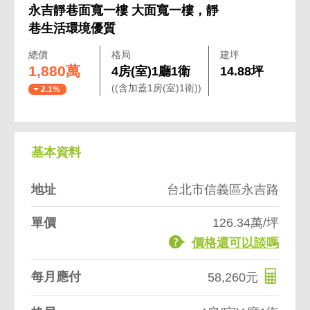
永吉靜巷面寬一樓 大面寬一樓，靜
巷生活環境優質
總價
格局
建坪
1,880萬
4房(室)1廳1衛
14.88坪
((含加蓋1房(室)1衛))
2.1%
基本資料
地址
台北市信義區永吉路
單價
126.34萬/坪
價格還可以談嗎
每月應付
58,260元