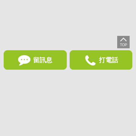
留訊息
打電話
想收藏喜歡的物件？快下載好房網買屋APP！
下載 好房網買屋APP >