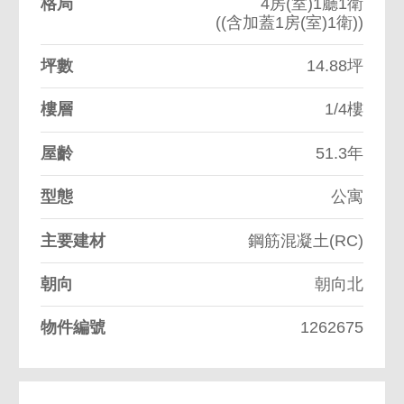
格局
4房(室)1廳1衛
((含加蓋1房(室)1衛))
坪數
14.88坪
樓層
1/4樓
屋齡
51.3年
型態
公寓
主要建材
鋼筋混凝土(RC)
朝向
朝向北
物件編號
1262675