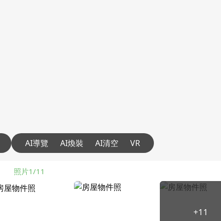
AI導覽
AI煥裝
AI清空
VR
照片1/11
+11