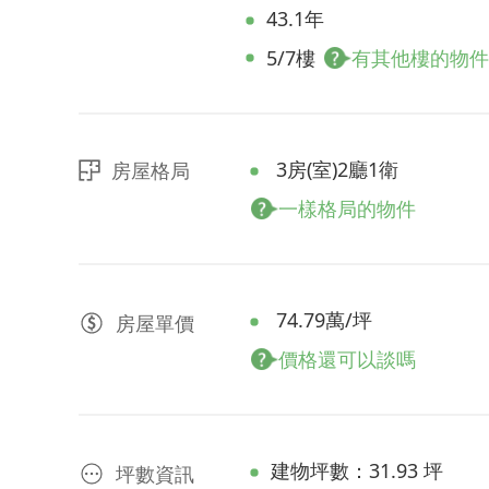
43.1年
5/7樓
有其他樓的物件
3房(室)2廳1衛
房屋格局
一樣格局的物件
74.79萬/坪
房屋
單價
價格還可以談嗎
建物坪數：31.93 坪
坪數資訊