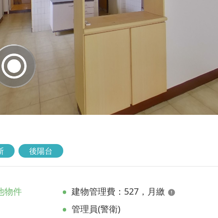
斯
後陽台
他物件
建物管理費：527，月繳
管理員(警衛)