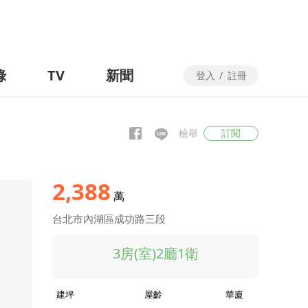
錄
TV
新聞
登入
/
註冊
檢舉
訂閱
2,388
萬
台北市內湖區成功路三段
3房(室)2廳1衛
建坪
屋齡
華廈