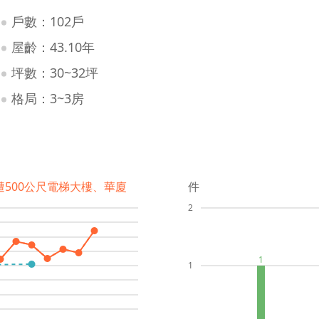
戶數：102戶
屋齡：43.10年
坪數：30~32坪
格局：3~3房
遭500公尺電梯大樓、華廈
件
2
1
1