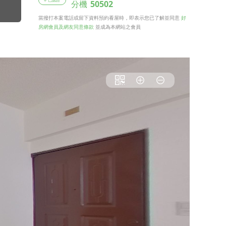
分機
50502
當撥打本案電話或留下資料預約看屋時，即表示您已了解並同意
好
房網會員及網友同意條款
並成為本網站之會員