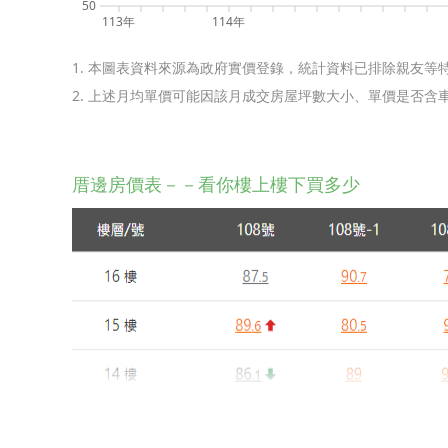
50
113年
114年
1. 本圖表資料來源為政府實價登錄，統計資料已排除親友等
2. 上述月均單價可能因該月成交房屋坪數大小、單價是否
厝邊房價表－－看你樓上樓下買多少