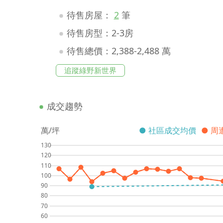
待售房屋：
2
筆
待售房型：2-3房
待售總價：2,388-2,488 萬
追蹤綠野新世界
成交趨勢
萬/坪
● 社區成交均價
● 周
130
120
110
100
90
80
70
60