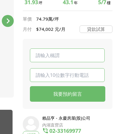
31.93
43.1
5/7
坪
年
樓
單價
74.79萬/坪
月付
$74,002 元/月
貸款試算
我要預約留言
賴品亨 - 永慶房屋(股)公司
內湖直營店
02-33169977
已認證