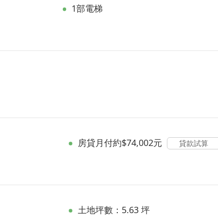
1部電梯
房貸
月付約$74,002元
貸款試算
土地坪數：5.63 坪