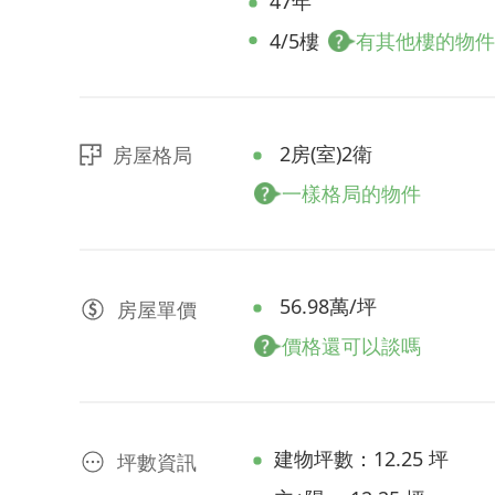
47年
4/5樓
有其他樓的物件
2房(室)2衛
房屋格局
一樣格局的物件
56.98萬/坪
房屋
單價
價格還可以談嗎
建物坪數：12.25 坪
坪數資訊