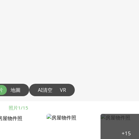
片
地圖
AI清空
VR
照片1/15
+15