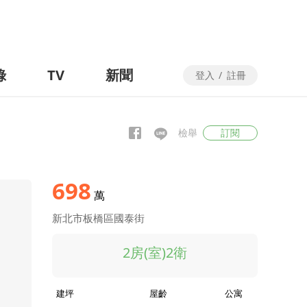
錄
TV
新聞
登入
/
註冊
檢舉
訂閱
698
萬
新北市板橋區國泰街
2房(室)2衛
建坪
屋齡
公寓