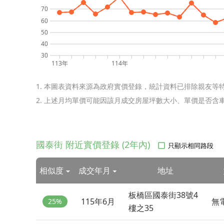
70
60
50
40
30
113年
114年
1. 本圖表資料來源為政府實價登錄，統計資料已排除親友等
2. 上述月均單價可能因該月成交房屋坪數大小、單價是否
國泰街 附近實價登錄 (2年內)
只顯示相同路段
相似度
成交年月
地址
板橋區國泰街38號4
115年6月
無
25%
樓之35