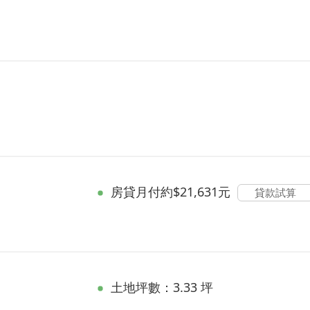
房貸
月付約$21,631元
貸款試算
土地坪數：3.33 坪