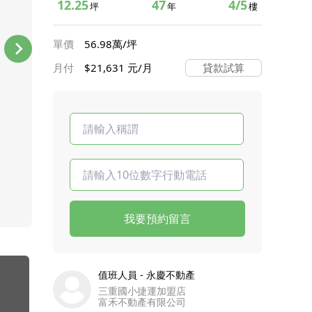
12.25
47
4/5
坪
年
樓
單價
56.98萬/坪
月付
$21,631 元/月
貸款試算
我要預約留言
值班人員 - 永慶不動產
三重國小捷運加盟店
富禾不動產有限公司