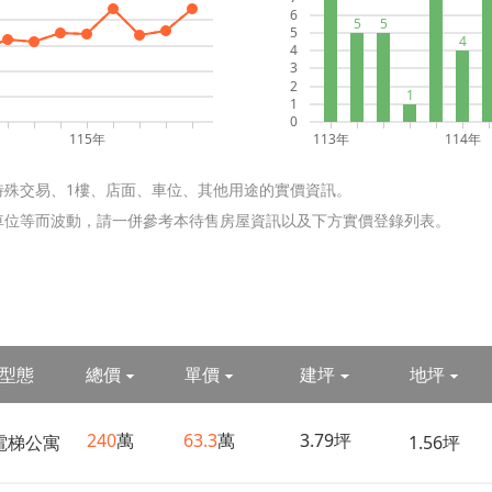
6
5
5
5
4
4
3
2
1
1
0
115年
113年
114年
特殊交易、1樓、店面、車位、其他用途的實價資訊。
含車位等而波動，請一併參考本待售房屋資訊以及下方實價登錄列表。
型態
總價
單價
建坪
地坪
240
萬
63.3
萬
3.79坪
電梯公寓
1.56坪