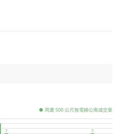
● 周遭 500 公尺無電梯公寓成交量
9
7
7