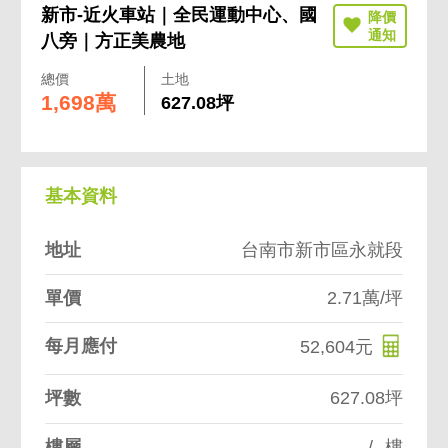
新市-近火車站｜全民運動中心、國
八旁｜方正美農地
總價
土地
1,698萬
627.08坪
基本資料
地址
台南市新市區永就段
單價
2.71萬/坪
每月應付
52,604元
坪數
627.08坪
樓層
--/--樓