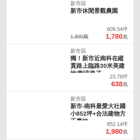
新市區
新市休閒景觀農園
609.54坪
1,780
1,890萬
萬
新市區
獨！新市近南科在縱
貫路上臨路30米美建
地|剩這塊了
23.78坪
638
萬
新市區
新市-南科最愛大社國
小852坪+合法建物方
正農地
852.14坪
1,980
萬