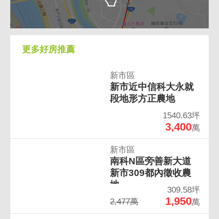
更多好房推薦
新市區
新市近中信科大永就
段地形方正農地
1540.63坪
3,400
萬
新市區
南科N區旁善新大道
新市309都內徵收農
地
309.58坪
1,950
2,477萬
萬