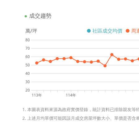
成交趨勢
萬/坪
● 社區成交均價
● 周
80
70
60
50
40
30
20
113年
114年
1. 本圖表資料來源為政府實價登錄，統計資料已排除親友等
2. 上述月均單價可能因該月成交房屋坪數大小、單價是否