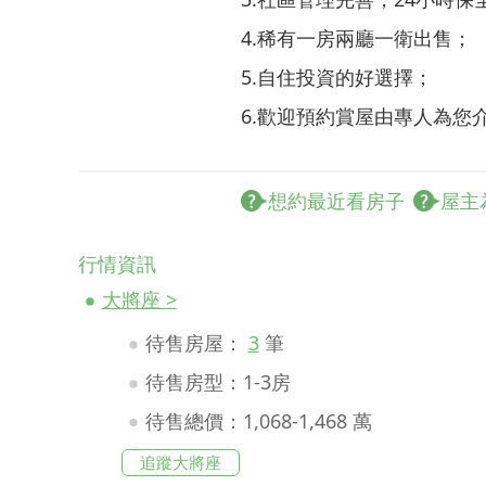
4.稀有一房兩廳一衛出售；
5.自住投資的好選擇；
6.歡迎預約賞屋由專人為您
想約最近看房子
屋主
行情資訊
大將座 >
待售房屋：
3
筆
待售房型：1-3房
待售總價：1,068-1,468 萬
追蹤大將座