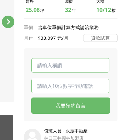
建坪
屋齡
大樓
25.08
32
10/12
坪
年
樓
單價
含車位單價計算方式請洽業務
月付
$33,097 元/月
貸款試算
我要預約留言
值班人員 - 永慶不動產
林口三井麗林加盟店