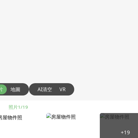
片
地圖
AI清空
VR
照片1/19
+19