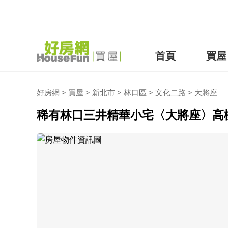
首頁
買屋
好房網
>
買屋
>
新北市
>
林口區
>
文化二路
>
大將座
稀有林口三井精華小宅〈大將座〉高樓一房