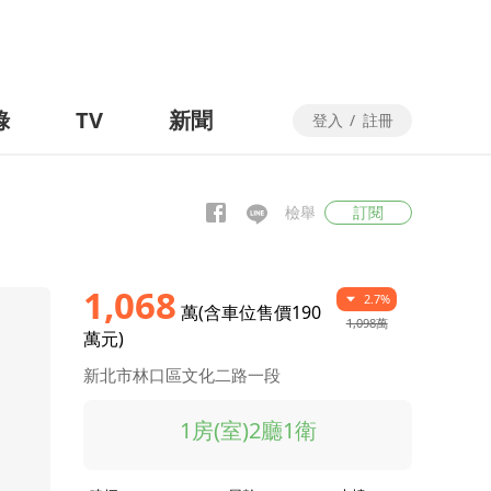
錄
TV
新聞
登入
/
註冊
檢舉
訂閱
1,068
2.7%
萬(含車位售價190
1,098萬
萬元)
新北市林口區文化二路一段
1房(室)2廳1衛