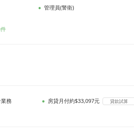
管理員(警衛)
物件
洽業務
房貸
月付約$33,097元
貸款試算