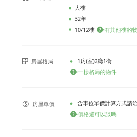
大樓
32年
10/12樓
有其他樓的
1房(室)2廳1衛
房屋格局
一樣格局的物件
含車位單價計算方式請
房屋
單價
價格還可以談嗎