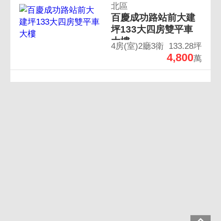
北區
百慶成功路站前大建
坪133大四房雙平車
大樓
4房(室)2廳3衛
133.28坪
4,800
萬