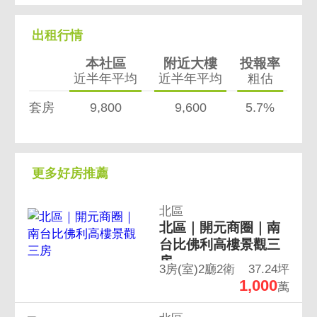
出租行情
本社區
附近大樓
投報率
近半年平均
近半年平均
粗估
套房
9,800
9,600
5.7%
更多好房推薦
北區
北區｜開元商圈｜南
台比佛利高樓景觀三
房
3房(室)2廳2衛
37.24坪
1,000
萬