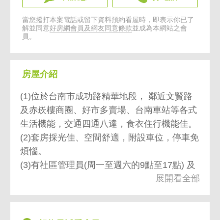
當您撥打本案電話或留下資料預約看屋時，即表示你已了
解並同意
好房網會員及網友同意條款
並成為本網站之會
員。
房屋介紹
(1)位於台南市成功路精華地段， 鄰近文賢路
及赤崁樓商圈、好市多賣場、台南車站等各式
生活機能，交通四通八達，食衣住行機能佳。
(2)套房採光佳、空間舒適，附設車位，停車免
煩惱。
(3)有社區管理員(周一至週六的9點至17點) 及
展開看全部
垃圾集中區，住得安心又便利。