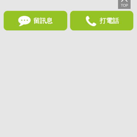
留訊息
打電話
想收藏喜歡的物件？快下載好房網買屋APP！
下載 好房網買屋APP >
加入好友
好房網買屋
好房國際股份有限公司負責建置及維護
非經正式書面同意，禁止轉貼節錄