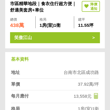
市區精華地段｜食衣住行超方便｜
舒適美套房+車位
總價
格局
建坪
438萬
1房(室)1衛
11.55坪
笑傲江山
基本資料
地址
台南市北區成功路
單價
37.92萬/坪
每月應付
13,558元
格局
1房(室)1衛