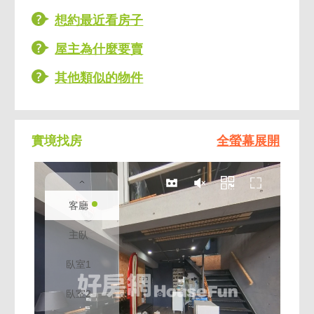
✅藝文核心生活圈、下樓即是全家、莊敬國
想約最近看房子
小、中正公園。公車站牌就在社區旁，生活機
屋主為什麼要賣
能已自成核心商圈，不論自住或收租都是指標
性首選。
其他類似的物件
✅5分鐘車程抵達蘆興埤大站，8 分鐘車程直上
南崁交流道，20 分鐘車程達桃園機場。無論
雙北通勤或出國商旅，地理位置極具優勢。
實境找房
全螢幕展開