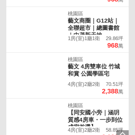
桃園區
藝文商圈｜G12站｜
全聯超市｜總圖書館
｜中茂新天地
1房(室)1廳1衛
29.86坪
968
萬
桃園區
藝文 4房雙車位 竹城
和賞 公園學區宅
4房(室)2廳2衛
70.51坪
2,388
萬
桃園區
【同安國小旁｜涵玥
質感4房車・一步到位
成家首選】
4房(室)2廳2衛
58.85坪