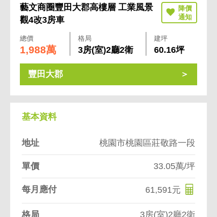
藝文商圈豐田大郡高樓層 工業風景
觀4改3房車
總價
格局
建坪
1,988萬
3房(室)2廳2衛
60.16坪
豐田大郡
基本資料
地址
桃園市桃園區莊敬路一段
單價
33.05萬/坪
每月應付
61,591元
格局
3房(室)2廳2衛