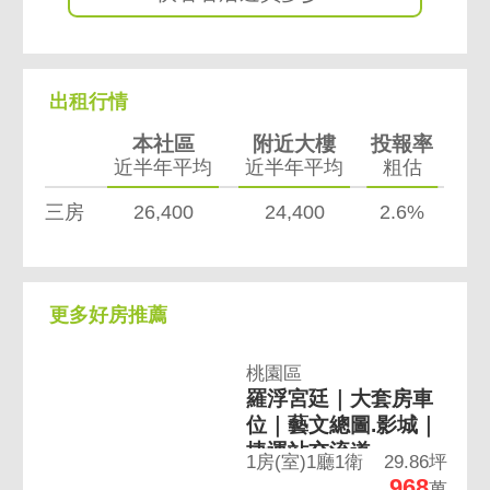
出租行情
本社區
附近大樓
投報率
近半年平均
近半年平均
粗估
三房
26,400
24,400
2.6%
更多好房推薦
桃園區
羅浮宮廷｜大套房車
位｜藝文總圖.影城｜
捷運站交流道
1房(室)1廳1衛
29.86坪
968
萬