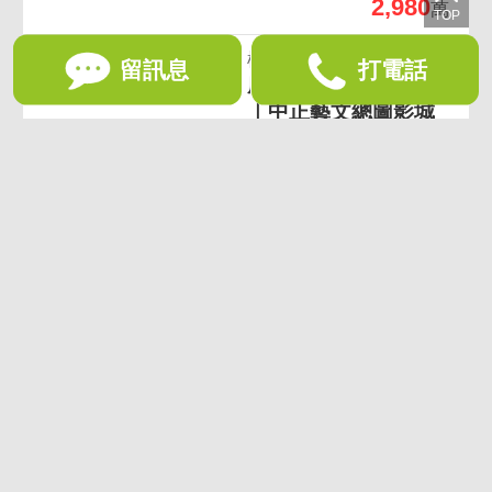
2,980
萬
桃園區
留訊息
打電話
摩登新貴｜裝璜3房車
｜中正藝文總圖影城
｜交流道捷運
3房(室)2廳2衛
40.45坪
1,138
萬
想收藏喜歡的物件？快下載好房網買屋APP！
下載 好房網買屋APP >
加入好友
好房網買屋
好房國際股份有限公司負責建置及維護
非經正式書面同意，禁止轉貼節錄