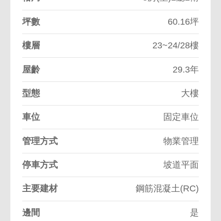
坪數
60.16坪
樓層
23~24/28樓
屋齡
29.3年
型態
大樓
車位
固定車位
管理方式
物業管理
停車方式
坡道平面
主要建材
鋼筋混凝土(RC)
邊間
是