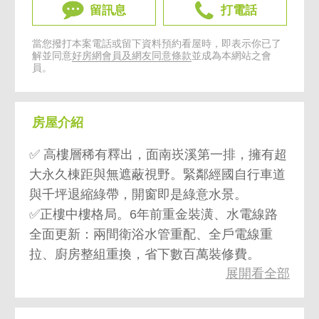
留訊息
打電話
當您撥打本案電話或留下資料預約看屋時，即表示你已了
解並同意
好房網會員及網友同意條款
並成為本網站之會
員。
房屋介紹
✅ 高樓層稀有釋出，面南崁溪第一排，擁有超
大永久棟距與無遮蔽視野。緊鄰經國自行車道
與千坪退縮綠帶，開窗即是綠意水景。
✅正樓中樓格局。6年前重金裝潢、水電線路
全面更新：兩間衛浴水管重配、全戶電線重
拉、廚房整組重換，省下數百萬裝修費。
展開看全部
✅社區管理基金長年維持高水平，財力雄厚、
維護極佳。公設應有盡有：泳池、健身房、
KTV、撞球室、麻將間。