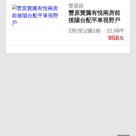
豐原區
豐原贊騰有悅兩房前
後陽台配平車視野戶
2房(室)2廳1衛
22.08坪
958
萬