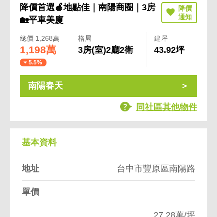
降價首選🍎地點佳｜南陽商圈｜3房
🏡平車美廈
總價
1,268
萬
格局
建坪
1,198萬
3房(室)2廳2衛
43.92坪
5.5%
南陽春天
同社區其他物件
基本資料
地址
台中市豐原區南陽路
單價
27.28萬/坪