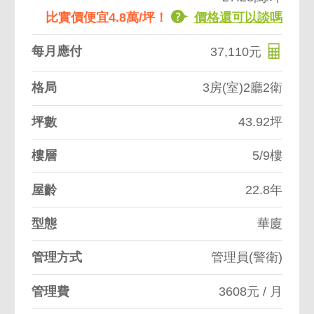
比實價便宜4.8萬/坪！
價格還可以談嗎
每月應付
37,110元
格局
3房(室)2廳2衛
坪數
43.92坪
樓層
5/9樓
屋齡
22.8年
型態
華廈
管理方式
管理員(警衛)
管理費
3608元 / 月