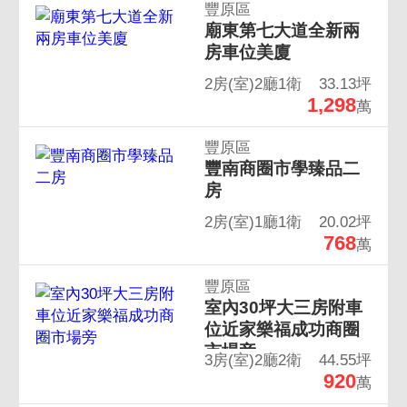
豐原區
廟東第七大道全新兩
房車位美廈
2房(室)2廳1衛
33.13坪
1,298
萬
豐原區
豐南商圈市學臻品二
房
2房(室)1廳1衛
20.02坪
768
萬
豐原區
室內30坪大三房附車
位近家樂福成功商圈
市場旁
3房(室)2廳2衛
44.55坪
920
萬