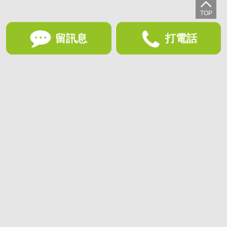
留訊息
打電話
想收藏喜歡的物件？快下載好房網買屋APP！
下載 好房網買屋APP >
加入好友
好房網買屋
好房國際股份有限公司負責建置及維護
非經正式書面同意，禁止轉貼節錄