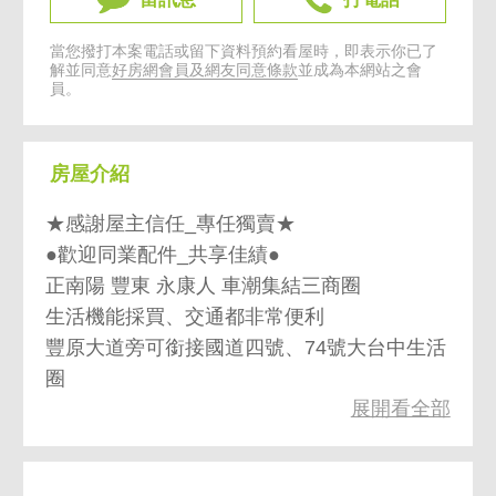
當您撥打本案電話或留下資料預約看屋時，即表示你已了
解並同意
好房網會員及網友同意條款
並成為本網站之會
員。
房屋介紹
★感謝屋主信任_專任獨賣★
●歡迎同業配件_共享佳績●
正南陽 豐東 永康人 車潮集結三商圈
生活機能採買、交通都非常便利
豐原大道旁可銜接國道四號、74號大台中生活
圈
展開看全部
單坪不用3字頭 喜歡價可談
保值首選絕佳地段+精華商圈
稀有 大室內坪+平面車位