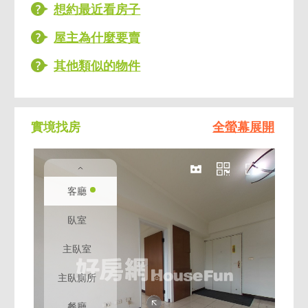
喜歡大坪數的你絕不容錯過
想約最近看房子
●○趕緊預約賞屋吧○●
屋主為什麼要賣
其他類似的物件
實境找房
全螢幕展開