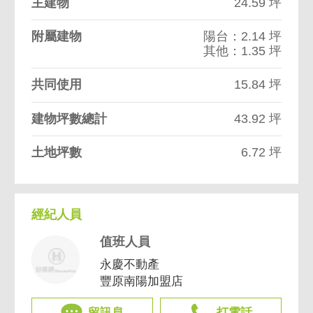
主建物
24.59 坪
附屬建物
陽台：2.14 坪
其他：1.35 坪
共同使用
15.84 坪
建物坪數總計
43.92 坪
土地坪數
6.72 坪
經紀人員
值班人員
永慶不動產
豐原南陽加盟店
留訊息
打電話