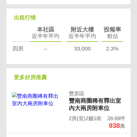
出租行情
本社區
附近大樓
投報率
近半年平均
近半年平均
粗估
四房
--
33,000
2.3%
更多好房推薦
豐原區
豐南商圈稀有釋出室
內大兩房附車位
2房(室)2廳1衛
28.69坪
938
萬