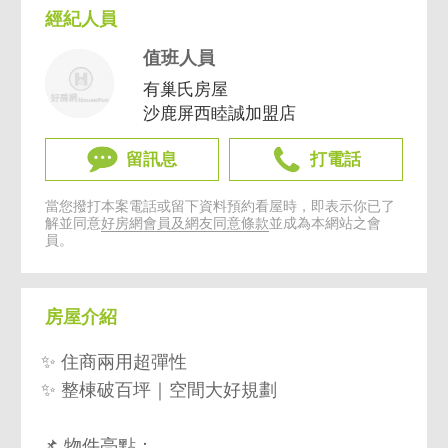
經紀人員
值班人員
有巢氏房屋
沙鹿屏西睦誠加盟店
留訊息
打電話
當您撥打本案電話或留下資料預約看屋時，即表示你已了
解並同意
好房網會員及網友同意條款
並成為本網站之會
員。
房屋介紹
✨ 住商兩用超彈性
✨ 整棟破百坪｜空間大好規劃
📌 物件亮點：