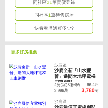
同社區
21
筆實價登錄
同社區
1
筆待售房屋
快看看厝邊買多少?
更多好房推薦
沙鹿區
沙鹿全新「山水豐
晉」邊間大地坪電梯
四車別墅
4房(室)3廳4衛
66.4坪
3,780
3,998萬
萬
沙鹿區
沙鹿最便宜電梯別墅