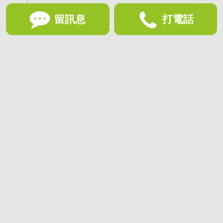
留訊息
打電話
想收藏喜歡的物件？快下載好房網買屋APP！
下載 好房網買屋APP >
加入好友
好房網買屋
好房國際股份有限公司負責建置及維護
非經正式書面同意，禁止轉貼節錄
為提供優質服務，使用網站服務即同意
隱私政策