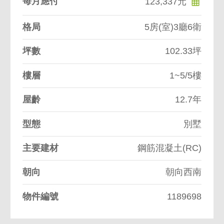
每月應付
123,337元
格局
5房(室)3廳6衛
坪數
102.33坪
樓層
1~5/5樓
屋齡
12.7年
型態
別墅
主要建材
鋼筋混凝土(RC)
朝向
朝向西南
物件編號
1189698