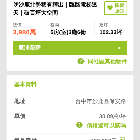
🔰沙鹿北勢稀有釋出｜臨路電梯透
天｜破百坪大空間
總價
格局
建坪
3,980萬
5房(室)3廳6衛
102.33坪
鹿澤榮耀
同社區其他物件
基本資料
地址
台中市沙鹿區保安路
單價
38.89萬/坪
價格還可以談嗎