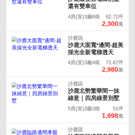
還有雙車位
4房(室)3廳6衛
62.71坪
2,300
萬
沙鹿區
沙鹿大面寬*邊間-超美
採光全新電梯透天
4房(室)3廳4衛
72.87坪
2,980
萬
沙鹿區
沙鹿北勢繁華間一抹
綠意｜四房綠景別墅
5房(室)3廳3衛
51坪
1,698
萬
沙鹿區