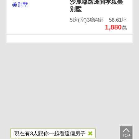
沙鹿臨路邊間孝親美
別墅
5房(室)3廳4衛
56.61坪
1,880
萬
現在有3人跟你一起看這個房子