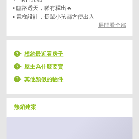
▪️ 臨路透天，稀有釋出🔥
▪️ 電梯設計，長輩小孩都方便出入
展開看全部
▪️ 可營登｜店面、工作室皆適合
▪️ 大面積使用空間，發揮自由度高
▪️ 近兩大商圈，大學就在旁邊，國中小學區，
還在就學沒有煩惱！
想約最近看房子
▪️ 約10分鐘上國道，南來北往超便利！
屋主為什麼要賣
🏡 自住、開店、收租一次到位
其他類似的物件
熱銷建案