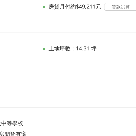
房貸
月付約$49,211元
貸款試算
土地坪數：14.31 坪
級中等學校
/ 房間皆有窗