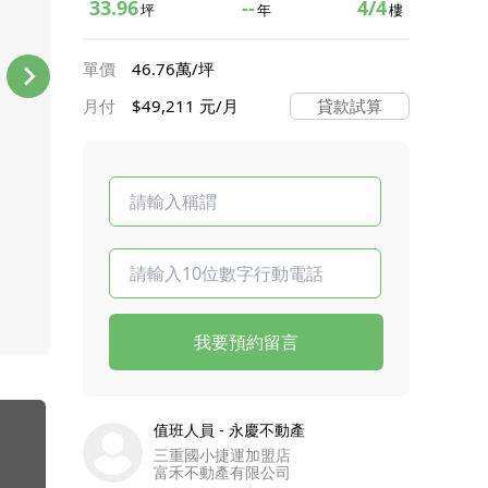
33.96
--
4/4
坪
年
樓
單價
46.76萬/坪
月付
$49,211 元/月
貸款試算
我要預約留言
值班人員 - 永慶不動產
三重國小捷運加盟店
富禾不動產有限公司