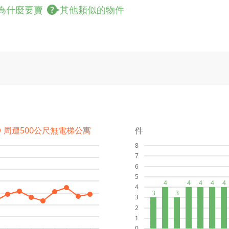
為什麼要賣
其他類似的物件
● 周遭500公尺無電梯公寓
件
8
7
6
5
4
4
4
4
4
4
3
3
3
2
1
0