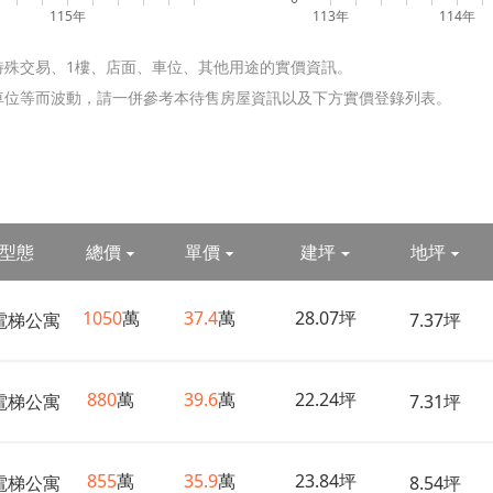
115年
113年
114年
特殊交易、1樓、店面、車位、其他用途的實價資訊。
含車位等而波動，請一併參考本待售房屋資訊以及下方實價登錄列表。
型態
總價
單價
建坪
地坪
1050
萬
37.4
萬
28.07坪
電梯公寓
7.37坪
880
萬
39.6
萬
22.24坪
電梯公寓
7.31坪
855
萬
35.9
萬
23.84坪
電梯公寓
8.54坪