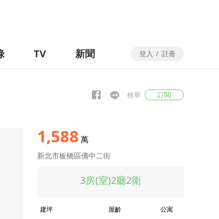
錄
TV
新聞
登入
/
註冊
檢舉
訂閱
1,588
萬
新北市板橋區僑中二街
3房(室)2廳2衛
建坪
屋齡
公寓