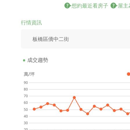
想約最近看房子
屋主
行情資訊
板橋區僑中二街
成交趨勢
萬/坪
90
80
70
60
50
40
30
20