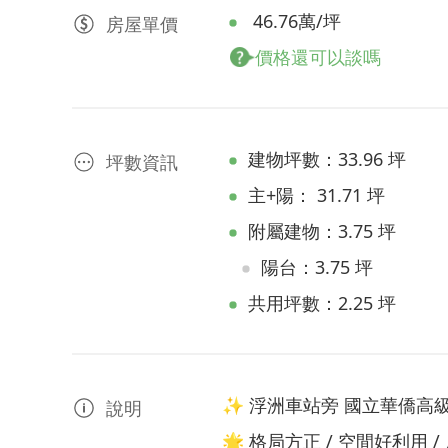
46.76萬/坪
房屋
單價
價格還可以談嗎
建物坪數：33.96 坪
坪數資訊
主+陽： 31.71 坪
附屬建物：3.75 坪
陽台：3.75 坪
共用坪數：2.25 坪
✨ 浮洲車站旁 國立華僑高
說明
🌟 格局方正 / 空間好利用 