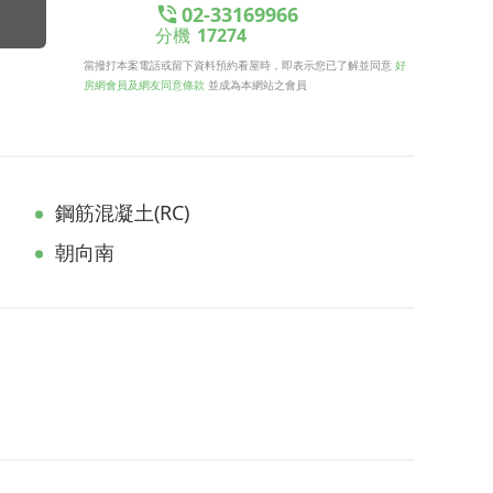
02-33169966
分機
17274
當撥打本案電話或留下資料預約看屋時，即表示您已了解並同意
好
房網會員及網友同意條款
並成為本網站之會員
鋼筋混凝土(RC)
朝向南