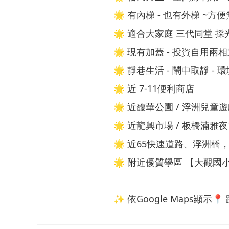
🌟 有內梯 - 也有外梯 ~方
🌟 適合大家庭 三代同堂 
🌟 現有加蓋 - 投資自用兩
🌟 靜巷生活 - 鬧中取靜 - 
🌟 近 7-11便利商店
🌟 近馥華公園 / 浮洲兒童
🌟 近龍興市場 / 板橋湳雅
🌟 近65快速道路、浮洲橋
🌟 附近優質學區 【大觀
✨ 依Google Maps顯示📍