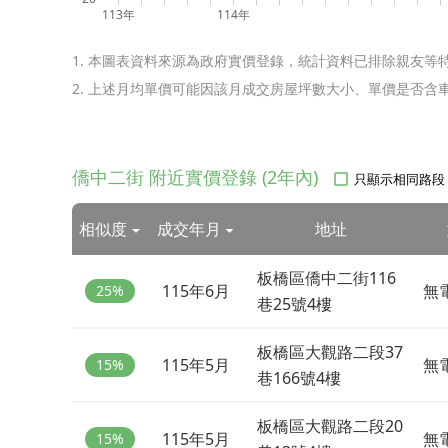
113年
114年
1. 本圖表資料來源為政府實價登錄，統計資料已排除親友等
2. 上述月均單價可能因該月成交房屋坪數大小、單價是否
僑中二街 附近實價登錄 (2年內)
只顯示相同路段
相似度
成交年月
地址
板橋區僑中二街116
115年6月
無
25%
巷25號4樓
板橋區大觀路二段37
115年5月
無
15%
巷166號4樓
板橋區大觀路二段20
115年5月
無
15%