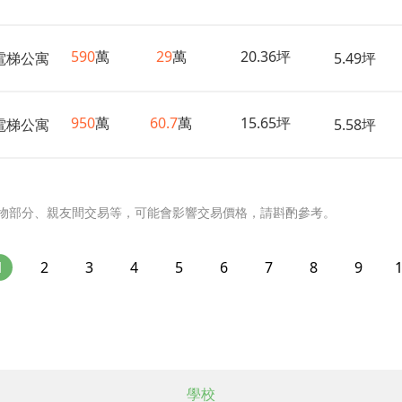
590
萬
29
萬
20.36坪
電梯公寓
5.49坪
950
萬
60.7
萬
15.65坪
電梯公寓
5.58坪
物部分、親友間交易等，可能會影響交易價格，請斟酌參考。
1
2
3
4
5
6
7
8
9
學校