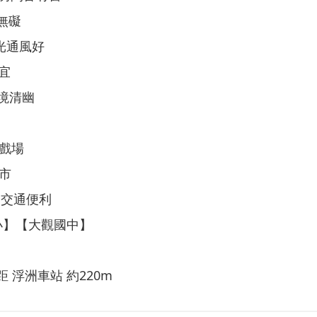
便無礙
採光通風好
相宜
環境清幽
遊戲場
夜市
，交通便利
國小】【大觀國中】
 距 浮洲車站 約220m