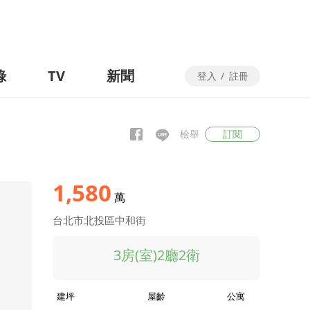
錄
TV
新聞
登入
/
註冊
檢舉
訂閱
1,580
萬
台北市北投區中和街
3房(室)2廳2衛
建坪
屋齡
公寓