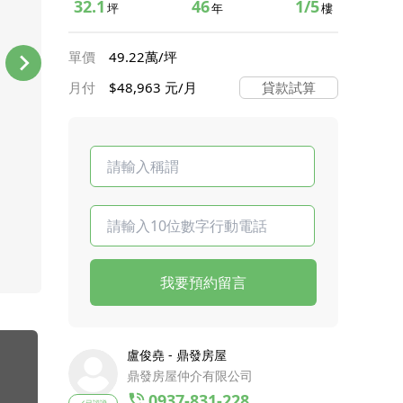
32.1
46
1/5
坪
年
樓
單價
49.22萬/坪
月付
$48,963 元/月
貸款試算
我要預約留言
盧俊堯 - 鼎發房屋
鼎發房屋仲介有限公司
0937-831-228
已認證