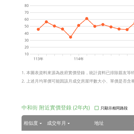
鼎發房屋
80
70
盧俊堯 (103) 登字第 277074
60
地址：台北市北投區中和街5
50
40
經紀業者：鼎發房屋仲介有
30
經紀人：盧慶宗 (93) 北市經證
20
10
📞歡迎預約看屋｜洽詢專線：09
113年
114年
1. 本圖表資料來源為政府實價登錄，統計資料已排除親友等
部分照片經後製調整，實際
2. 上述月均單價可能因該月成交房屋坪數大小、單價是否
中和街 附近實價登錄 (2年內)
只顯示相同路段
相似度
成交年月
地址