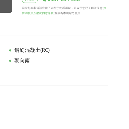
當撥打本案電話或留下資料預約看屋時，即表示您已了解並同意
好
房網會員及網友同意條款
並成為本網站之會員
鋼筋混凝土(RC)
朝向南