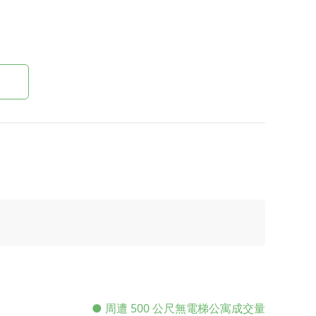
資金絕對安全。
法權利。
心。
● 周遭 500 公尺無電梯公寓成交量