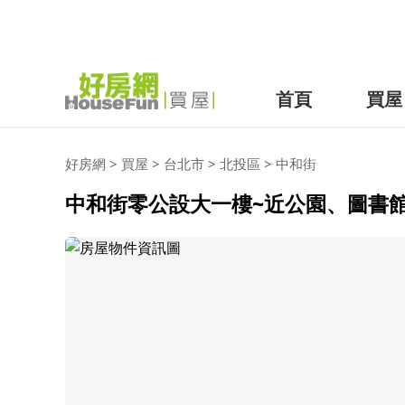
首頁
買屋
好房網
>
買屋
>
台北市
>
北投區
>
中和街
中和街零公設大一樓~近公園、圖書館 (H