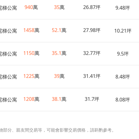
940
萬
35
萬
26.87坪
電梯公寓
9.48坪
1458
萬
52.1
萬
27.98坪
電梯公寓
10.21坪
1150
萬
35.1
萬
32.77坪
電梯公寓
9.5坪
1225
萬
39
萬
31.41坪
電梯公寓
8.48坪
1208
萬
38.1
萬
31.7坪
電梯公寓
8.08坪
物部分、親友間交易等，可能會影響交易價格，請斟酌參考。