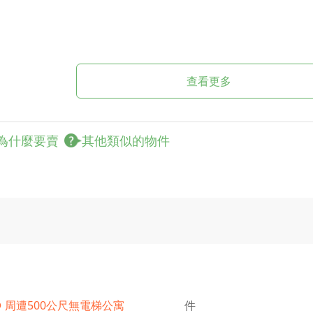
查看更多
為什麼要賣
其他類似的物件
！
金全程委由銀行信託專戶監管，確保「產權過戶才撥款」，
13屆優良地政士辦理，產權調查清楚透明，保障雙方合
地看屋、點收，所有流程公開透明，讓您買得安心、住得放
● 周遭500公尺無電梯公寓
件