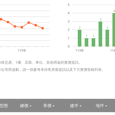
5
 號
4
3
13號
3
2
2
2
限公司
1
1
1
字第 01057 號
0
37-831-228 盧先生
115年
113年
11
特殊交易、1樓、店面、車位、其他用途的實價資訊。
狀況仍以現場為準。
含車位等而波動，請一併參考本待售房屋資訊以及下方實價登錄列表。
型態
總價
單價
建坪
地坪