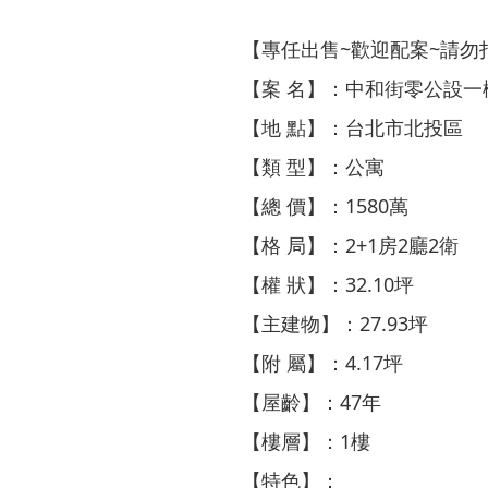
【專任出售~歡迎配案~請勿
【案 名】：中和街零公設一
【地 點】：台北市北投區
【類 型】：公寓
【總 價】：1580萬
【格 局】：2+1房2廳2衛
【權 狀】：32.10坪
【主建物】：27.93坪
【附 屬】：4.17坪
【屋齡】：47年
【樓層】：1樓
【特色】：