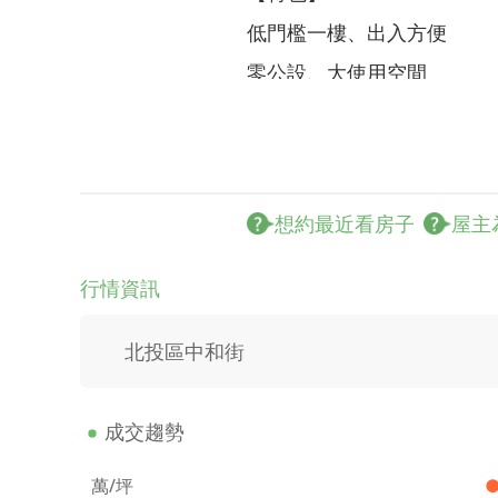
低門檻一樓、出入方便
零公設、大使用空間
大面寬朝南宅
寧靜住家、優質環境
單價僅4字頭~快來喔
想約最近看房子
屋主
【安心交易承諾】
行情資訊
—— 您的權益，我們最在意
北投區中和街
⚖️全程履約保證：買賣價
⚖️地政士把關：委託北市第
成交趨勢
⚖️現況誠實交屋：現場實
萬/坪