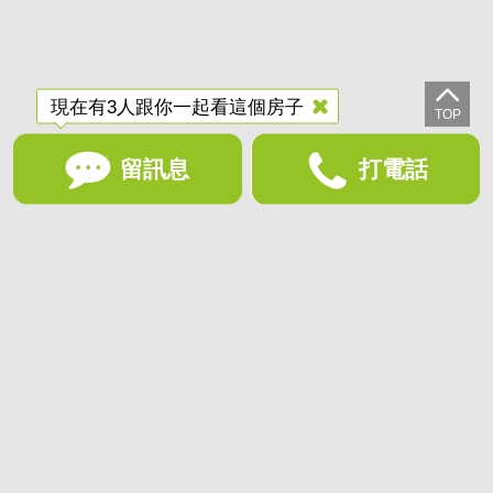
現在有3人跟你一起看這個房子
留訊息
打電話
想收藏喜歡的物件？快下載好房網買屋APP！
下載 好房網買屋APP >