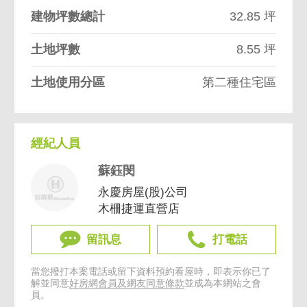
建物坪數總計
32.85 坪
土地坪數
8.55 坪
土地使用分區
第二種住宅區
經紀人員
蘇鈺閔
永慶房屋(股)公司
木柵捷運直營店
留訊息
打電話
當您撥打本案電話或留下資料預約看屋時，即表示你已了
解並同意
好房網會員及網友同意條款
並成為本網站之會
員。