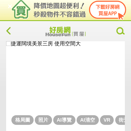
格局圖
照片
AI導覽
AI清空
VR
街景