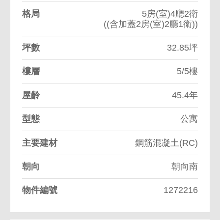
格局
5房(室)4廳2衛
((含加蓋2房(室)2廳1衛))
坪數
32.85坪
樓層
5/5樓
屋齡
45.4年
型態
公寓
主要建材
鋼筋混凝土(RC)
朝向
朝向南
物件編號
1272216