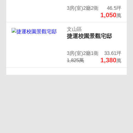
3房(室)2廳2衛
46.5坪
1,050
萬
文山區
捷運校園景觀宅邸
3房(室)2廳1衛
33.61坪
1,380
1,825萬
萬