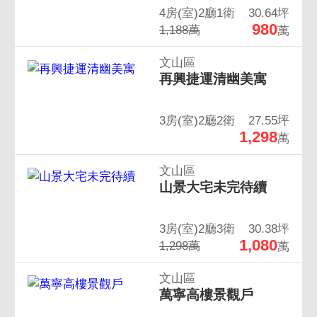
4房(室)2廳1衛
30.64坪
980
1,188萬
萬
文山區
再興捷運清幽美寓
3房(室)2廳2衛
27.55坪
1,298
萬
文山區
山景大宅未完待續
3房(室)2廳3衛
30.38坪
1,080
1,298萬
萬
文山區
萬寧高樓景觀戶