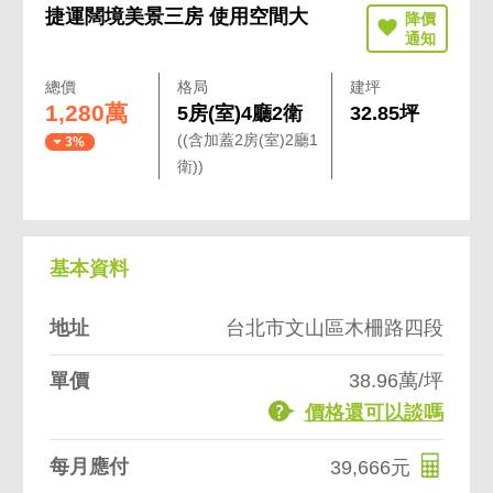
捷運闊境美景三房 使用空間大
總價
格局
建坪
1,280萬
5房(室)4廳2衛
32.85坪
((含加蓋2房(室)2廳1
3%
衛))
基本資料
地址
台北市文山區木柵路四段
單價
38.96萬/坪
價格還可以談嗎
每月應付
39,666元