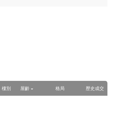
樓別
屋齡
格局
歷史成交