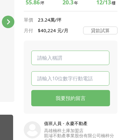
55.86
20.3
12/13
坪
年
樓
單價
23.24萬/坪
月付
$40,224 元/月
貸款試算
我要預約留言
值班人員 - 永慶不動產
高雄楠梓土庫加盟店
凱璿不動產事業股份有限公司楠梓分