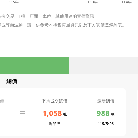
115年
113年
114年
特殊交易、1樓、店面、車位、其他用途的實價資訊。
含車位等而波動，請一併參考本待售房屋資訊以及下方實價登錄列表。
總價
價
平均成交總價
最新總價
1,058
988
萬
萬
近半年
115/5/26