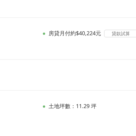
房貸
月付約$40,224元
貸款試算
土地坪數：11.29 坪