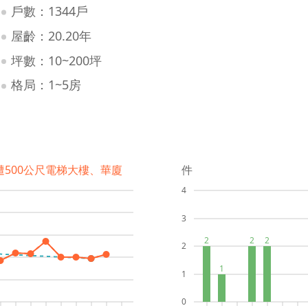
戶數：1344戶
屋齡：20.20年
坪數：10~200坪
格局：1~5房
遭500公尺電梯大樓、華廈
件
4
3
2
2
2
2
1
1
0