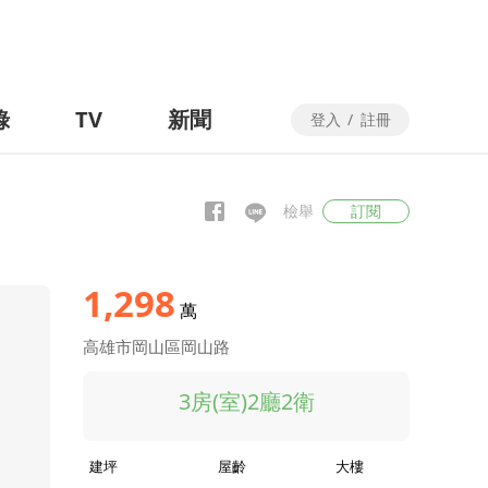
錄
TV
新聞
登入
/
註冊
檢舉
訂閱
1,298
萬
高雄市岡山區岡山路
3房(室)2廳2衛
建坪
屋齡
大樓