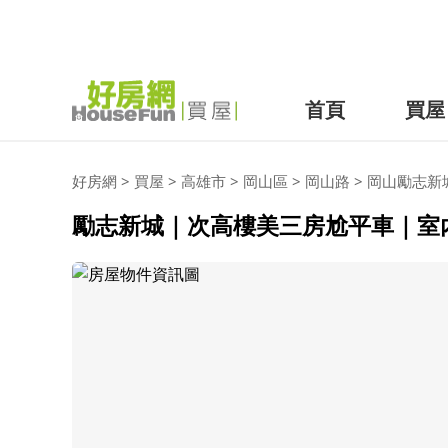
首頁
買屋
好房網
>
買屋
>
高雄市
>
岡山區
>
岡山路
>
岡山勵志新
勵志新城｜次高樓美三房尬平車｜室內大空