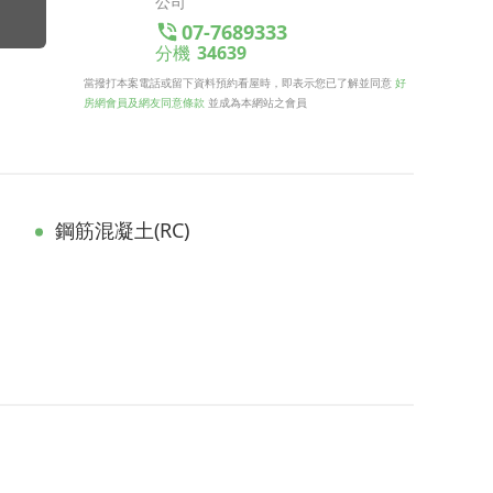
公司
07-7689333
分機
34639
當撥打本案電話或留下資料預約看屋時，即表示您已了解並同意
好
房網會員及網友同意條款
並成為本網站之會員
鋼筋混凝土(RC)