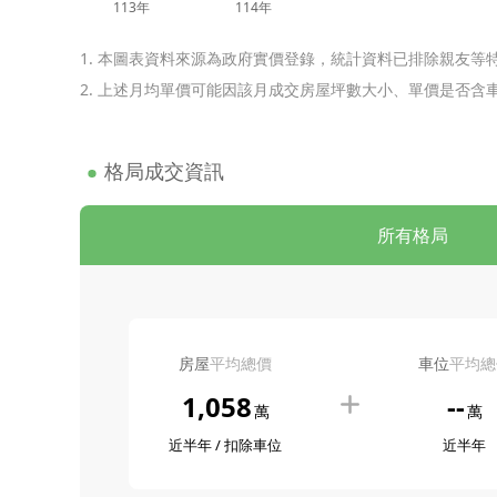
113年
114年
1. 本圖表資料來源為政府實價登錄，統計資料已排除親友等
2. 上述月均單價可能因該月成交房屋坪數大小、單價是否
格局成交資訊
所有格局
房屋
平均總價
車位
平均總
1,058
--
萬
萬
近半年 / 扣除車位
近半年