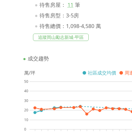
待售房屋：
11
筆
待售房型：3-5房
待售總價：1,098-4,580 萬
追蹤岡山勵志新城-甲區
成交趨勢
萬/坪
● 社區成交均價
● 周
50
40
30
20
10
0