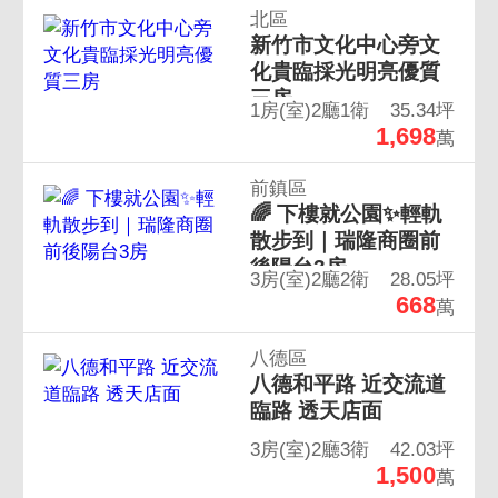
北區
新竹市文化中心旁文
化貴臨採光明亮優質
三房
1房(室)2廳1衛
35.34坪
1,698
萬
前鎮區
🌈 下樓就公園✨輕軌
散步到｜瑞隆商圈前
後陽台3房
3房(室)2廳2衛
28.05坪
668
萬
八德區
八德和平路 近交流道
臨路 透天店面
3房(室)2廳3衛
42.03坪
1,500
萬