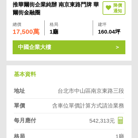
推華爾街企業純辦 南京東路門牌 華
爾街金融圈
總價
格局
建坪
17,500萬
1廳
160.04坪
中國企業大樓
基本資料
地址
台北市中山區南京東路三段
單價
含車位單價計算方式請洽業務
每月應付
542,313元
格局
1廳