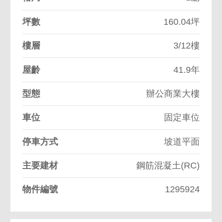
坪數
160.04坪
樓層
3/12樓
屋齡
41.9年
型態
辦公商業大樓
車位
固定車位
停車方式
坡道平面
主要建材
鋼筋混凝土(RC)
物件編號
1295924