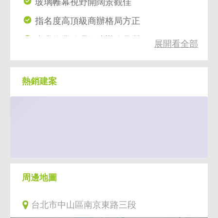
玻璃帷幕視野開闊景觀佳
指名度高頂級商辦格局方正
專業物業管理保障辦公品質
展開看全部
尊榮氣派大廳彰顯企業形象
緊鄰金融商圈商業機能完善
熱銷建案
雙捷運交匯處通勤往來便利
周邊地圖
台北市中山區南京東路三段