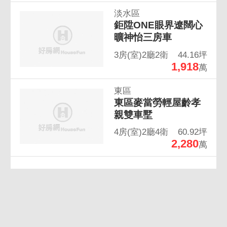
淡水區
鉅陞ONE眼界遼闊心
曠神怡三房車
3房(室)2廳2衛
44.16坪
1,918
萬
東區
東區麥當勞輕屋齡孝
親雙車墅
4房(室)2廳4衛
60.92坪
2,280
萬