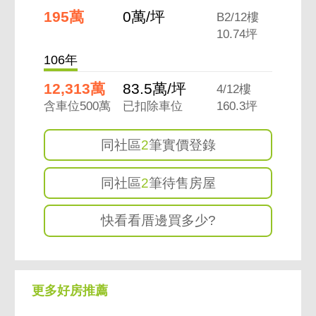
195萬
0萬/坪
B2/12樓
10.74坪
106年
12,313萬
83.5萬/坪
4/12樓
含車位500萬
已扣除車位
160.3坪
同社區
2
筆實價登錄
同社區
2
筆待售房屋
快看看厝邊買多少?
更多好房推薦