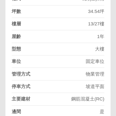
坪數
34.54坪
樓層
13/27樓
屋齡
1年
型態
大樓
車位
固定車位
管理方式
物業管理
停車方式
坡道平面
主要建材
鋼筋混凝土(RC)
邊間
是