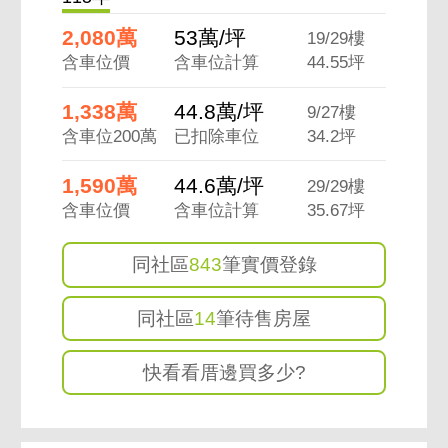
2,080萬
53萬/坪
19/29樓
含車位價
含車位計算
44.55坪
1,338萬
44.8萬/坪
9/27樓
含車位200萬
已扣除車位
34.2坪
1,590萬
44.6萬/坪
29/29樓
含車位價
含車位計算
35.67坪
同社區
843
筆實價登錄
同社區
14
筆待售房屋
快看看厝邊買多少?