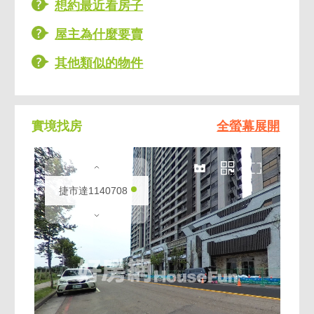
想約最近看房子
* 空氣流動感更好。
屋主為什麼要賣
3.雙套房產品，未來出租彈性高，格局少見
* 整戶出租。
其他類似的物件
* 分租給兩位租客。
* 自住兼收租都合宜。
實境找房
全螢幕展開