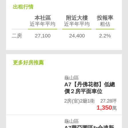
出租行情
本社區
附近大樓
投報率
近半年平均
近半年平均
粗估
二房
27,100
24,400
2.2%
更多好房推薦
龜山區
A7【丹佛花都】低總
價２房平面車位
2房(室)2廳1衛
27.28坪
1,350
萬
龜山區
A7華亞園區✨合遠新