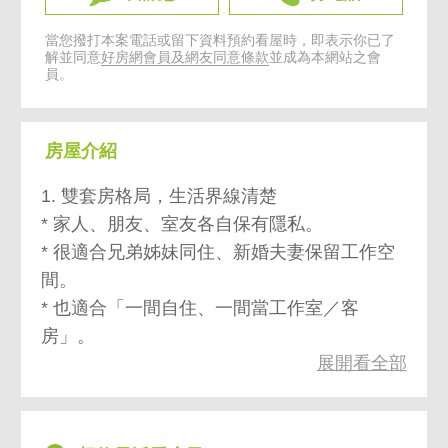
當您撥打本案電話或留下資料預約看屋時，即表示你已了
解並同意
好房網會員及網友同意條款
並成為本網站之會
員。
房屋介紹
1. 雙套房格局，生活界線清楚
* 家人、朋友、室友各自保有隱私。
* 很適合兄弟姊妹同住、新婚夫妻保留工作空
間。
* 也適合「一間自住、一間當工作室／客
房」。
展開看全部
2. 13樓高樓層，採光與通風通常更有優勢
* 棟距視野較開闊。
* 噪音相對少。
* 白天採光穩定。