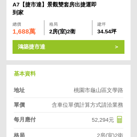
A7【捷市達】景觀雙套房出捷運即
到家
總價
格局
建坪
1,688萬
2房(室)2衛
34.54坪
鴻築捷市達
基本資料
地址
桃園市龜山區文學路
單價
含車位單價計算方式請洽業務
每月應付
52,294元
格局
2房(室)2衛