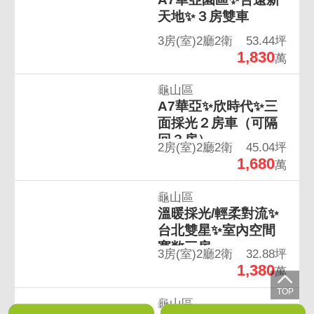
天地✨３房雙車
3房(室)2廳2衛
53.44坪
1,830
萬
龜山區
A7華亞✨欣時代✨三
面採光２房車（可隔
回３房）
2房(室)2廳2衛
45.04坪
1,680
萬
龜山區
溫暖採光/輕柔對流✨
台北雙星✨室內空間
寬敞三房
3房(室)2廳2衛
32.88坪
1,380
萬
龜山區