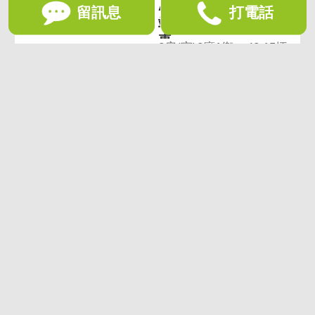
A7機場捷運-體育大學
留訊息
打電話
站【皇翔歡喜城】2房
車
2房(室)2廳1衛
42.15坪
1,510
萬
想收藏喜歡的物件？快下載好房網買屋APP！
下載 好房網買屋APP >
加入好友
好房網買屋
好房國際股份有限公司負責建置及維護
非經正式書面同意，禁止轉貼節錄
為提供優質服務，使用網站服務即同意
隱私政策
客服專線：
(02) 412-8668