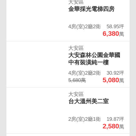
大安區
金華採光電梯四房
4房(室)2廳2衛
58.95坪
6,380
萬
大安區
大安森林公園金華國
中有裝潢純一樓
4房(室)2廳2衛
30.92坪
5,080
5,680萬
萬
大安區
台大溫州美二室
2房(室)2廳1衛
19.87坪
2,580
萬