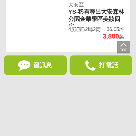
大安區
YS-稀有釋出大安森林
公園金華學區美妝四
房
4房(室)2廳2衛
36.05坪
3,880
萬
留訊息
打電話
想收藏喜歡的物件？快下載好房網買屋APP！