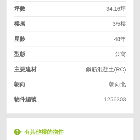
坪數
34.16坪
樓層
3/5樓
屋齡
48年
型態
公寓
主要建材
鋼筋混凝土(RC)
朝向
朝向北
物件編號
1256303
有其他樓的物件