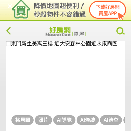
格局圖
照片
AI導覽
AI煥裝
AI清空
V