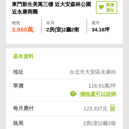
東門新生美寓三樓 近大安森林公園
近永康商圈
總價
格局
建坪
3,980萬
2房(室)2廳2衛
34.16坪
基本資料
地址
台北市大安區永康街
單價
116.51萬/坪
價格還可以談嗎
每月應付
123,337元
格局
2房(室)2廳2衛