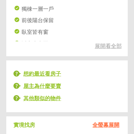
獨棟一層一戶
前後陽台保留
臥室皆有窗
近永康商圈
展開看全部
近新生國小金華國中
近東門捷運
想約最近看房子
信義路沿線公車
屋主為什麼要賣
其他類似的物件
實境找房
全螢幕展開