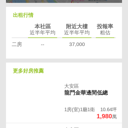
出租行情
本社區
附近大樓
投報率
近半年平均
近半年平均
粗估
二房
--
37,000
更多好房推薦
大安區
龍門金華邊間低總
1房(室)1廳1衛
10.64坪
1,980
萬