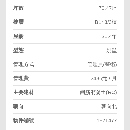
坪數
70.47坪
樓層
B1~3/3樓
屋齡
21.4年
型態
別墅
管理方式
管理員(警衛)
管理費
2486元 / 月
主要建材
鋼筋混凝土(RC)
朝向
朝向北
物件編號
1821477