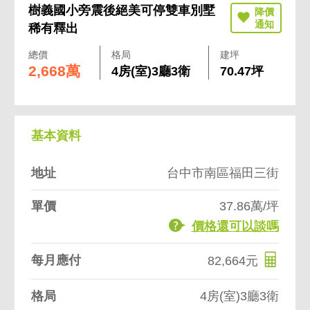
樹義國小旁震後絕美可停雙車別墅
稀有釋出
總價
格局
建坪
2,668萬
4房(室)3廳3衛
70.47坪
基本資料
地址
台中市南區福田三街
單價
37.86萬/坪
價格還可以談嗎
每月應付
82,664元
格局
4房(室)3廳3衛