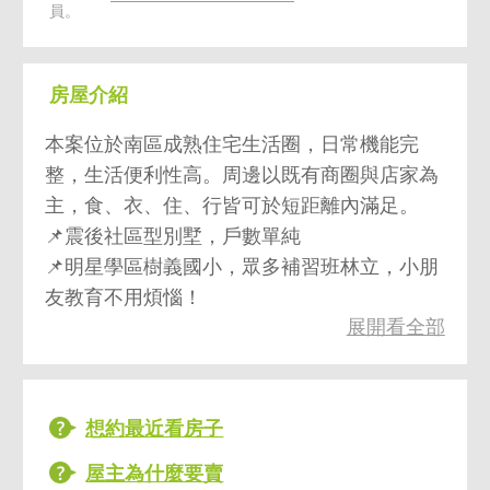
員。
房屋介紹
本案位於南區成熟住宅生活圈，日常機能完
整，生活便利性高。周邊以既有商圈與店家為
主，食、衣、住、行皆可於短距離內滿足。
📌震後社區型別墅，戶數單純
📌明星學區樹義國小，眾多補習班林立，小朋
友教育不用煩惱！
展開看全部
•採買機能：愛買量販店、楓康超市、大慶商
圈、工學早市，日常採購快速方便
•餐飲機能：周邊小吃、餐館選擇多，外食便
利
想約最近看房子
•學區資源：周邊有樹義國小、四育國中，接
屋主為什麼要賣
送動線單純