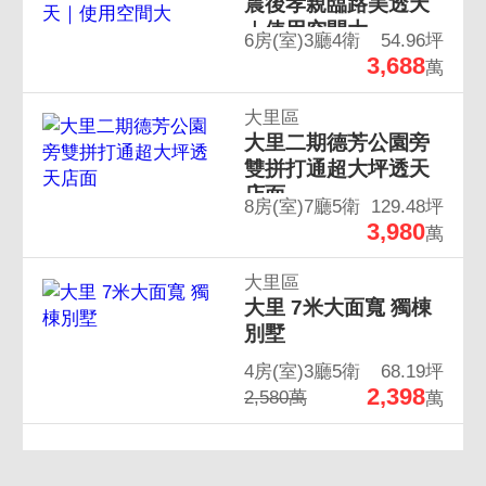
震後孝親臨路美透天
｜使用空間大
6房(室)3廳4衛
54.96坪
3,688
萬
大里區
大里二期德芳公園旁
雙拼打通超大坪透天
店面
8房(室)7廳5衛
129.48坪
3,980
萬
大里區
大里 7米大面寬 獨棟
別墅
4房(室)3廳5衛
68.19坪
2,398
2,580萬
萬