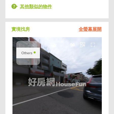
•醫療資源：臨近中山醫就醫方便
其他類似的物件
•休閒機能：樹義公園、樹仁公園及水資源遊
樂場，散步運動輕鬆
整體屬於南區「安靜又有機能」的住宅區段，
實境找房
全螢幕展開
適合長期自住