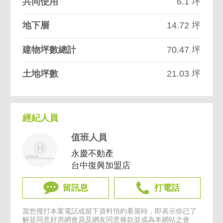
共同使用
6.1 坪
地下層
14.72 坪
建物坪數總計
70.47 坪
土地坪數
21.03 坪
經紀人員
值班人員
永慶不動產
台中復興加盟店
留訊息
打電話
當您撥打本案電話或留下資料預約看屋時，即表示你已了
解並同意
好房網會員及網友同意條款
並成為本網站之會