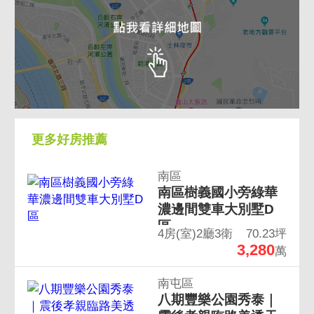
更多好房推薦
南區
南區樹義國小旁綠華
濃邊間雙車大別墅D
區
4房(室)2廳3衛
70.23坪
3,280
萬
南屯區
八期豐樂公園秀泰｜