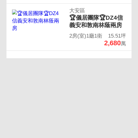
大安區
🏆儀居團隊🏆DZ4信
義安和敦南林蔭兩房
2房(室)1廳1衛
15.51坪
2,680
萬