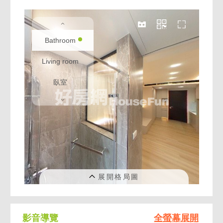
百貨林立，購物天堂： 遠東SOGO百貨（復興
館、忠孝館）、微風廣場、明曜百貨皆在步行
生活圈內，國際精品、潮流服飾應有盡有。
菁英搖籃： 坐擁大安區優質的明星學區資源，
文教氣息濃厚。為孩子提供最優質的教育環境
與同儕網絡，讓學習贏在起跑點。
大安區正東區的物件釋出一向秒殺，復興南路
黃金門牌更是保值與增值的最強保證。 與其聽
聞東區的繁華，不如親自站上這塊寸土寸金的
版圖！
「買對地段，富傳三代。」立即來電預約看
屋，為自己與家人鎖定這席東區限量珍藏！
【金閎不動產廣告有限公司】
【經紀人(111)新北經字第004018號】
影音導覽
全螢幕展開