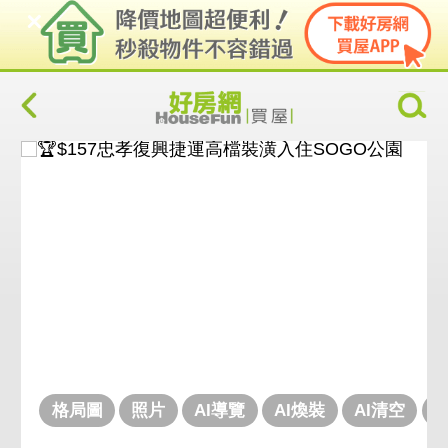
格局圖
照片
AI導覽
AI煥裝
AI清空
V