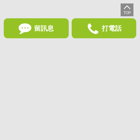
留訊息
打電話
想收藏喜歡的物件？快下載好房網買屋APP！
下載 好房網買屋APP >
加入好友
好房網買屋
好房國際股份有限公司負責建置及維護