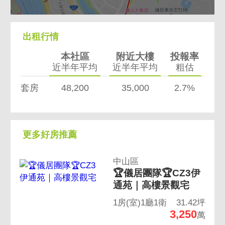
出租行情
本社區
附近大樓
投報率
近半年平均
近半年平均
粗估
套房
48,200
35,000
2.7%
更多好房推薦
中山區
🏆儀居團隊🏆CZ3伊
通苑｜高樓景觀宅
1房(室)1廳1衛
31.42坪
3,250
萬