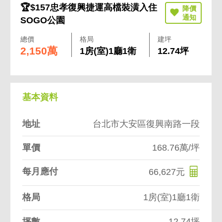
🏆$157忠孝復興捷運高檔裝潢入住
SOGO公園
總價
格局
建坪
2,150萬
1房(室)1廳1衛
12.74坪
基本資料
地址
台北市大安區復興南路一段
單價
168.76萬/坪
每月應付
66,627元
格局
1房(室)1廳1衛
坪數
12.74坪