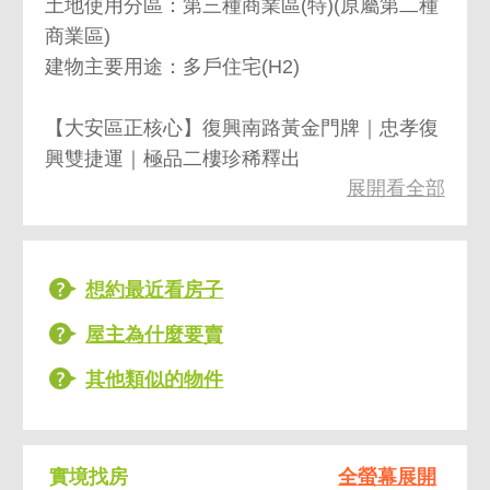
土地使用分區：第三種商業區(特)(原屬第二種
商業區)
建物主要用途：多戶住宅(H2)
【大安區正核心】復興南路黃金門牌｜忠孝復
興雙捷運｜極品二樓珍稀釋出
展開看全部
當「地段」決定一切，這裡就是您無可挑剔的
最佳選擇！ 坐落於台北市最精華的大安區，緊
鄰東區最繁華的十字路口。無論是自住享受頂
級生活品質，還是置產收租、個人工作室規
想約最近看房子
劃，這間復興南路一段的極品二樓，絕對是市
屋主為什麼要賣
場上可遇不可求的稀有物件！
忠孝復興站近在咫尺： 步行即可抵達板南線與
其他類似的物件
文湖線交會的「忠孝復興站」，無論是前往信
義計畫區、台北車站、南港軟體園區或內湖科
技園區，皆能快速抵達。
實境找房
全螢幕展開