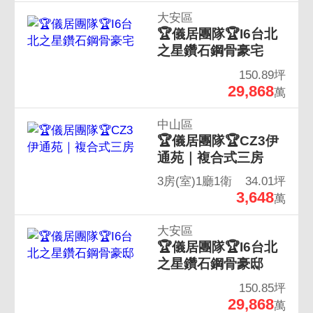
大安區
🏆儀居團隊🏆I6台北
之星鑽石鋼骨豪宅
150.89坪
29,868
萬
中山區
🏆儀居團隊🏆CZ3伊
通苑｜複合式三房
3房(室)1廳1衛
34.01坪
3,648
萬
大安區
🏆儀居團隊🏆I6台北
之星鑽石鋼骨豪邸
150.85坪
29,868
萬