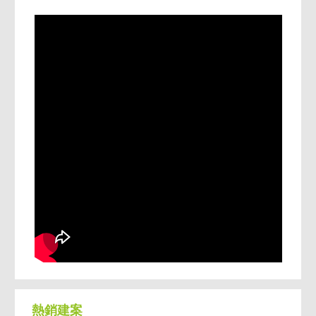
🏆永慶不動產聯賣優勢🏆
1.團隊聯賣: 一家委託多家聯賣，買方多效率
快。
2.雙網平台流量大: 買方多，成交快。
3.成交行情公開: 公開內部成交行情+實價登錄
行情，為您把關
4.人員素質高: 受過專業房產課程訓練。
5.買得安心,售後服務。
6.仲介首創影音看屋。
7.服務最好: 知名雜誌票選房仲服務第一名。
熱銷建案