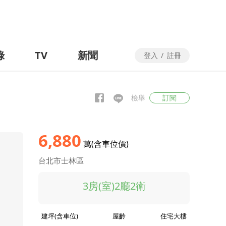
錄
TV
新聞
登入
/
註冊
檢舉
訂閱
6,880
萬(含車位價)
台北市士林區
3房(室)2廳2衛
建坪(含車位)
屋齡
住宅大樓