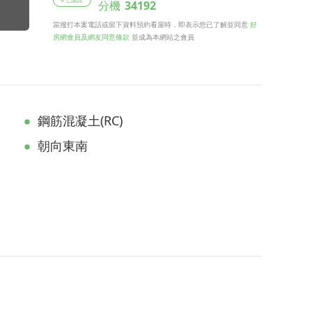
分機
34192
當撥打本案電話或留下資料預約看屋時，即表示您已了解並同意
好
房網會員及網友同意條款
並成為本網站之會員
鋼筋混凝土(RC)
朝向東南