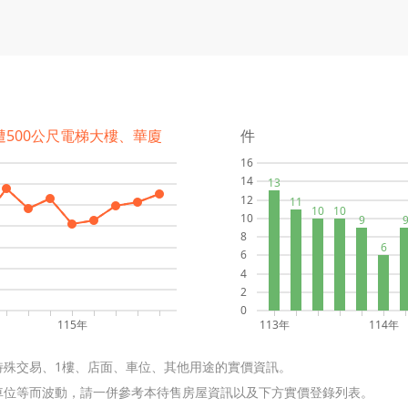
遭500公尺電梯大樓、華廈
件
16
14
13
12
11
10
10
10
9
8
6
6
4
2
0
115年
113年
114年
特殊交易、1樓、店面、車位、其他用途的實價資訊。
含車位等而波動，請一併參考本待售房屋資訊以及下方實價登錄列表。