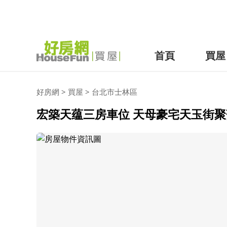
首頁
買屋
好房網
>
買屋
>
台北市
士林區
宏築天蕴三房車位 天母豪宅天玉街聚落-即