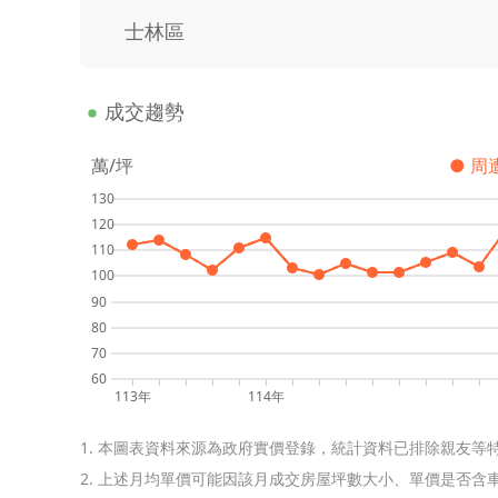
士林區
成交趨勢
萬/坪
● 周
130
120
110
100
90
80
70
60
113年
114年
1. 本圖表資料來源為政府實價登錄，統計資料已排除親友等
2. 上述月均單價可能因該月成交房屋坪數大小、單價是否