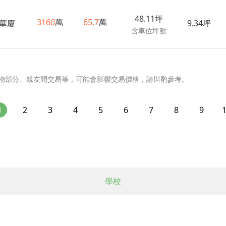
48.11坪
3160
萬
65.7
萬
華廈
9.34坪
含車位坪數
物部分、親友間交易等，可能會影響交易價格，請斟酌參考。
1
2
3
4
5
6
7
8
9
學校