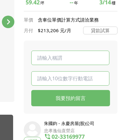
59.42
--
3/14
坪
年
樓
單價
含車位單價計算方式請洽業務
月付
$213,206 元/月
貸款試算
我要預約留言
朱國鈞 - 永慶房屋(股)公司
忠孝逸仙直營店
02-33169977
已認證