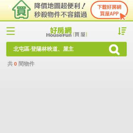
北屯區‧登陽林映道、屋主
共
0
間物件