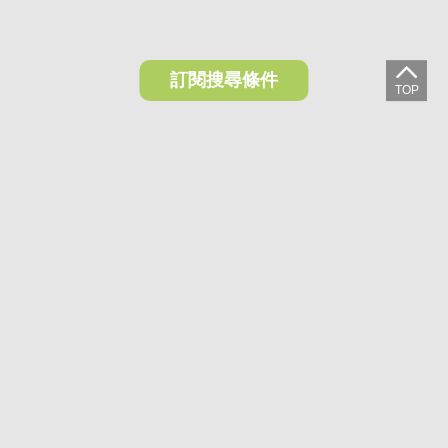
訂閱搜尋條件
想收藏喜歡的物件？快下載好房網買屋APP！
下載 好房網買屋APP >
加入好友
好房網買屋