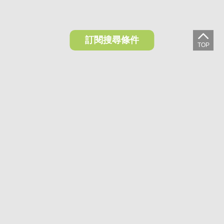
訂閱搜尋條件
想收藏喜歡的物件？快下載好房網買屋APP！
下載 好房網買屋APP >
加入好友
好房網買屋