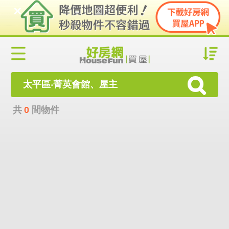
太平區‧菁英會館、屋主
共
0
間物件