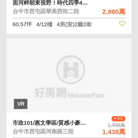
面河畔朝東視野！時代四季4A裝潢四房平車
2,980萬
台中市西屯區華美西街二段
60.57坪
4/12樓
4房(室)2廳2衛
VR
4%
市政101/惠文學區/質感小豪宅+車位
1,498萬
1,438萬
台中市西屯區河南路三段