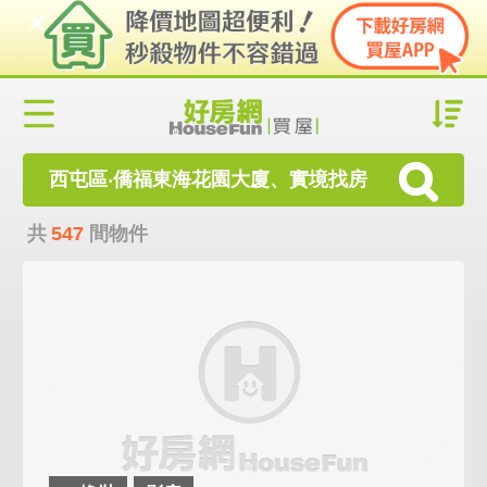
西屯區‧僑福東海花園大廈、實境找房
共
547
間物件