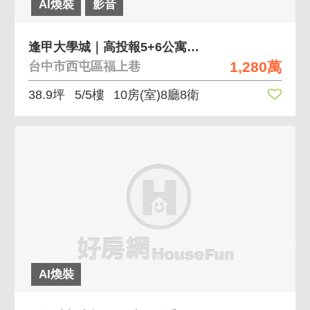
AI煥裝
影音
逢甲大學城｜高投報5+6公寓｜現況滿租中
1,280萬
台中市西屯區福上巷
38.9坪
5/5樓
10房(室)8廳8衛
AI煥裝