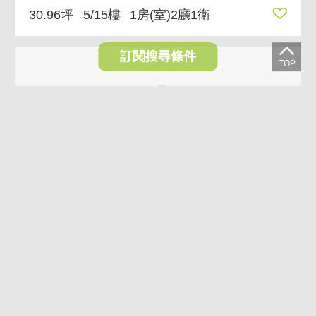
30.96坪
5/15樓
1房(室)2廳1衛
訂閱搜尋條件
VR
影音
水湳中央公園『亞哥墨上青』夢幻更衣室＋獨立平面車
1,728萬
台中市西屯區長安路二段
37.43坪
11/12樓
2房(室)2廳2衛