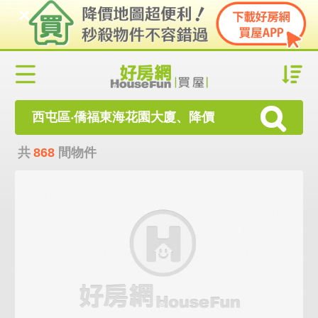
西屯區‧僑福東海花園大廈、降價
共
868
間物件