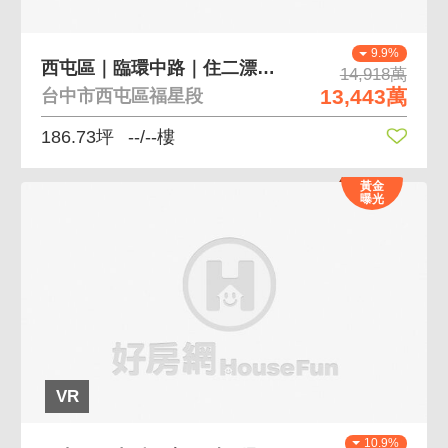
9.9%
西屯區｜臨環中路｜住二漂亮建地
14,918萬
13,443萬
台中市西屯區福星段
186.73坪
--/--樓
黃金
曝光
VR
10.9%