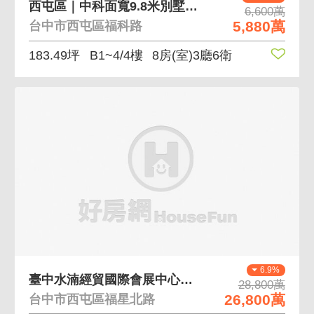
西屯區｜中科面寬9.8米別墅｜可停三車位
6,600萬
5,880萬
台中市西屯區福科路
183.49坪
B1~4/4樓
8房(室)3廳6衛
6.9%
臺中水湳經貿國際會展中心企業總部首選旗艦店
28,800萬
26,800萬
台中市西屯區福星北路