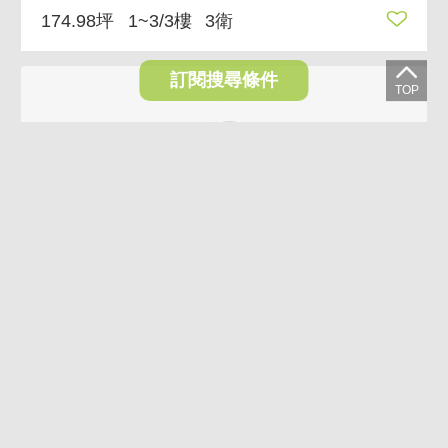
174.98坪
1~3/3樓
3衛
訂閱搜尋條件
6.9%
逢甲水湳｜獨棟旗艦企業總部｜大面寬電梯金店面
28,800萬
26,800萬
台中市西屯區福星北路
174.98坪
1~3/3樓
3廳3衛