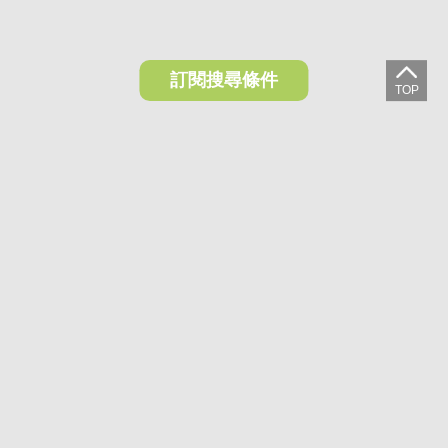
訂閱搜尋條件
想收藏喜歡的物件？快下載好房網買屋APP！
下載 好房網買屋APP >
加入好友
好房網買屋