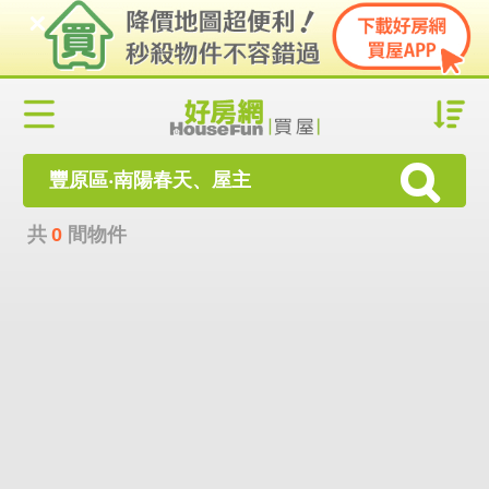
豐原區‧南陽春天、屋主
共
0
間物件