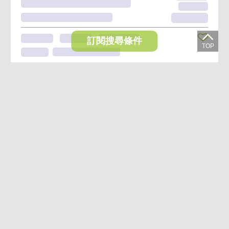
訂閱搜尋條件
想收藏喜歡的物件？快下載好房網買屋APP！
下載 好房網買屋APP >
加入好友
好房網買屋