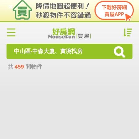
中山區‧中森大廈、實境找房
共
459
間物件