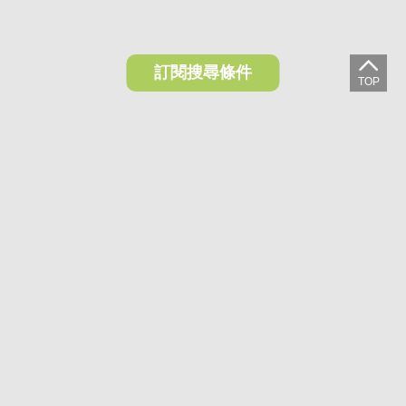
訂閱搜尋條件
想收藏喜歡的物件？快下載好房網買屋APP！
下載 好房網買屋APP >
加入好友
好房網買屋