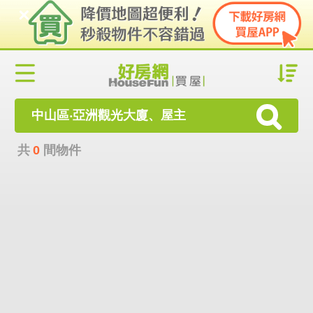
中山區‧亞洲觀光大廈、屋主
共
0
間物件