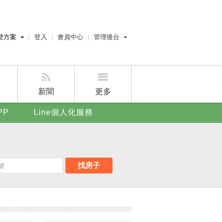
登方案
登入
會員中心
管理後台
費刊登
經紀人員管理後台
刊登
屋主管理後台
刊登
新聞
更多
賣屋刊登
PP
Line個人化服務
好房APP
找房子