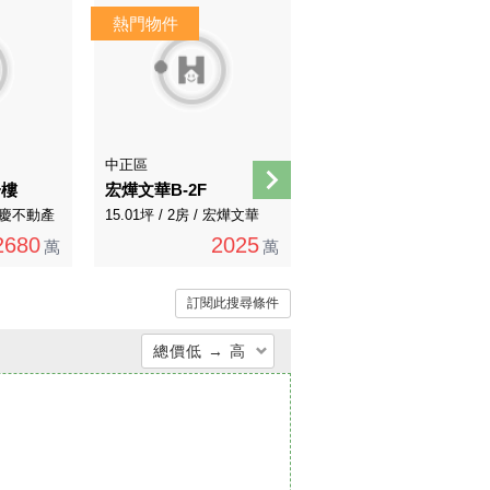
中正區
中山區
一樓
宏燁文華B-2F
近捷運大直約700公尺，步行4分鐘面寬透天金店面
/ 永慶不動產
15.01坪 / 2房 / 宏燁文華
45.1坪 / 0房 / 永慶不動產
2680
2025
16000
萬
萬
萬
訂閱此搜尋條件
總價低 → 高
總價低 → 高
總價高 → 低
單價低 → 高