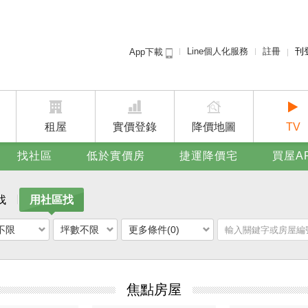
Line個人化服務
註冊
刊
App下載
租屋免
賣屋
廣告
租屋
實價登錄
降價地圖
TV
找社區
低於實價房
捷運降價宅
買屋A
找
用社區找
不限
坪數不限
更多條件(0)
焦點房屋