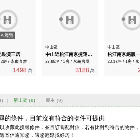
AI導覽
中山區
中山區
光裝潢三房
中山近松江南京捷運｜三角窗商辦店鋪附雙車位
松江南京絕版
/ 2房 / 永慶直營
27.89坪 / 3房 / 永義房屋
20.17坪 / 1房 
1498
3188
萬
萬
0)
新上架
(0)
屋主
(0)
尋的條件，目前沒有符合的物件可提供
以收藏此搜尋條件，並且訂閱配對信，若有比對到符合的物件，
週寄信通知您，讓您輕鬆找好房！