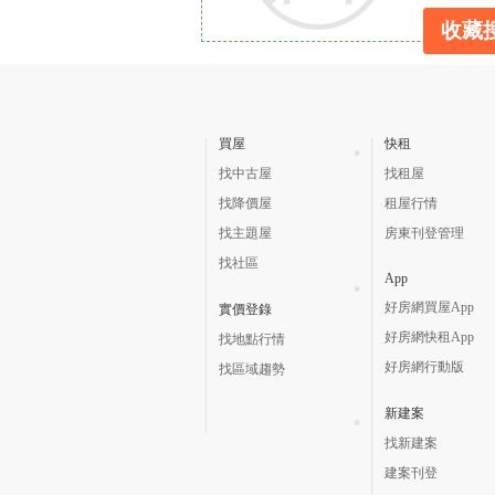
收藏
買屋
快租
找中古屋
找租屋
找降價屋
租屋行情
找主題屋
房東刊登管理
找社區
App
好房網買屋App
實價登錄
好房網快租App
找地點行情
好房網行動版
找區域趨勢
新建案
找新建案
建案刊登