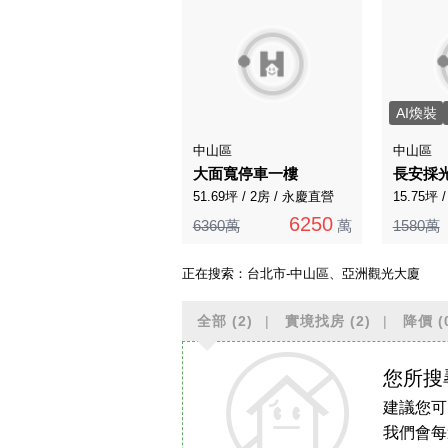
AI煥裝
中山區
中山區
大面寬停車一樓
長安採
51.69坪 / 2房 / 永慶直營
15.75坪 
6250
6360萬
萬
1580萬
正在搜索：
台北市-中山區、亞洲觀光大廈
全部
(2)
實境找房
(2)
降價
(
您所搜
建議您可
我們會每