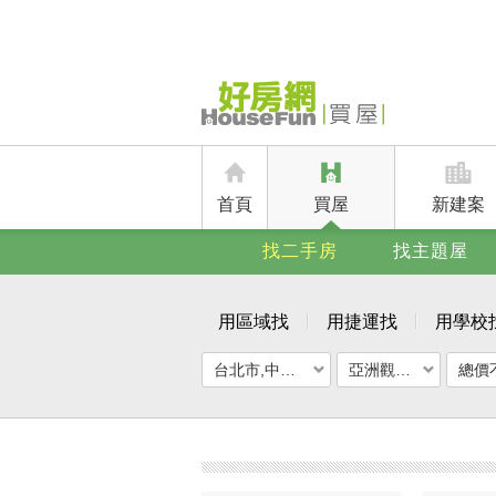
首頁
買屋
新建案
找二手房
找主題屋
用區域找
用捷運找
用學校
台北市,中山區
亞洲觀光大廈
總價