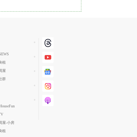
單價高 → 低
降價幅度高 → 低
坪數小 → 大
坪數大 → 小
上架日期新 → 舊
EWS
刷新時間新 → 舊
快租
刷新時間舊 → 新
買屋
月熱門度高 → 低
社群
ouseFun
TV
買屋-小房
快租