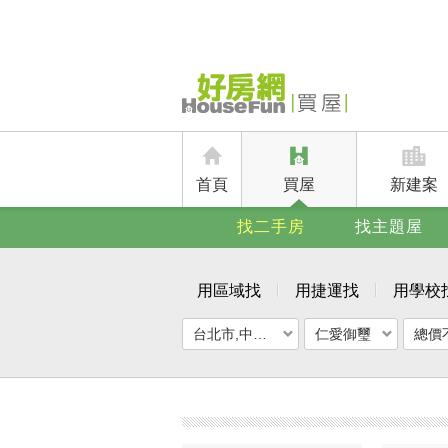
首頁
買屋
新建案
找二手房
找主題屋
用區域找
用捷運找
用學校
台北市,中正區
仁愛御璽
總價