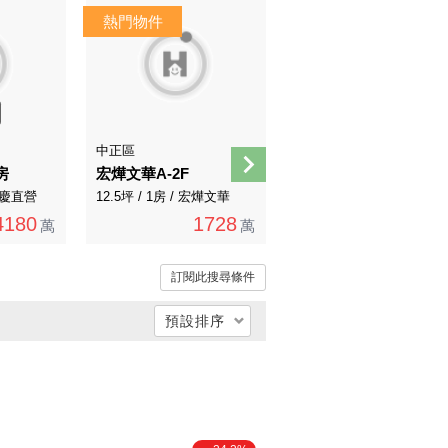
中正區
中正區
房
宏燁文華A-2F
忠孝大樓捷運新成屋投資首選核心區
 永慶直營
12.5坪 / 1房 / 宏燁文華
22.7坪 / 1房 / 永慶不動產
4180
1728
3480
萬
萬
萬
訂閱此搜尋條件
預設排序
總價低 → 高
總價高 → 低
單價低 → 高