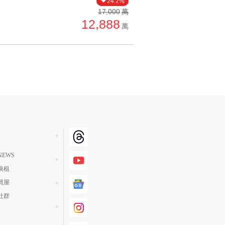
24.2%
單價高 → 低
17,000
萬
12,888
降價幅度高 → 低
萬
坪數小 → 大
坪數大 → 小
上架日期新 → 舊
刷新時間新 → 舊
刷新時間舊 → 新
月熱門度高 → 低
EWS
快租
買屋
社群