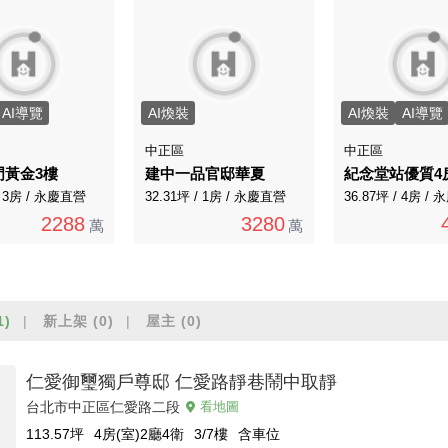
AI導覽
AI煥裝
AI煥裝
AI導覽
中正區
中正區
門黃金3樓
建中一品官邸華夏
紀念堂站優質4
/ 3房 / 永慶直營
32.31坪 / 1房 / 永慶直營
36.87坪 / 4房 /
2288
3280
萬
萬
1)
新上架
(0)
屋主
(0)
仁愛御璽獨戶尊邸 仁愛路靜巷鬧中取靜
台北市中正區仁愛路二段
看地圖
113.57
坪
4房(室)2廳4衛
3/7
樓
含車位