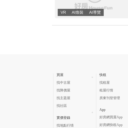
買屋
快租
找中古屋
找租屋
找降價屋
租屋行情
找主題屋
房東刊登管理
找社區
App
好房網買屋App
實價登錄
好房網快租App
找地點行情