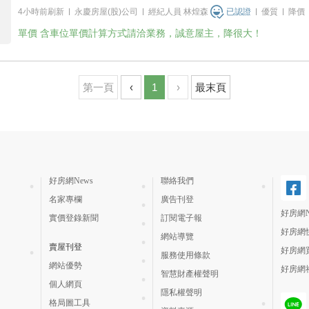
4小時前刷新
永慶房屋(股)公司
經紀人員
林煌森
已認證
優質
降價
單價
含車位單價計算方式請洽業務，誠意屋主，降很大！
第一頁
‹
1
›
最末頁
好房網News
聯絡我們
名家專欄
廣告刊登
好房網N
實價登錄新聞
訂閱電子報
好房網
網站導覽
賣屋刊登
好房網
服務使用條款
網站優勢
好房網
智慧財產權聲明
個人網頁
隱私權聲明
格局圖工具