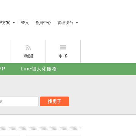
登方案
登入
會員中心
管理後台
費刊登
經紀人員管理後台
刊登
屋主管理後台
刊登
新聞
更多
賣屋刊登
PP
Line個人化服務
好房APP
找房子