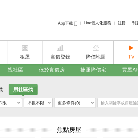
Line個人化服務
註冊
刊
App下載
租屋免
賣屋
廣告
租屋
實價登錄
降價地圖
TV
找社區
低於實價房
捷運降價宅
買屋A
找
用社區找
不限
坪數不限
更多條件(0)
焦點房屋