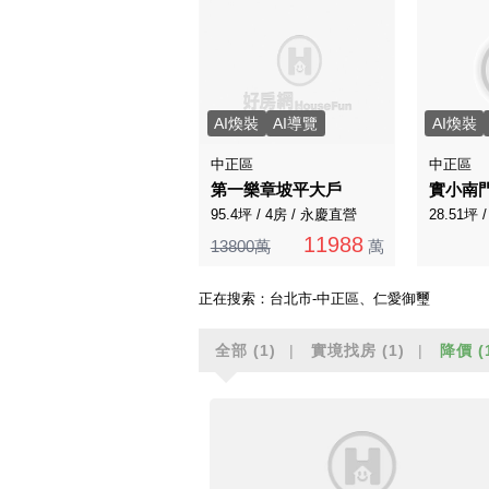
AI煥裝
AI導覽
AI煥裝
中正區
中正區
第一樂章坡平大戶
實小南
95.4坪 / 4房 / 永慶直營
28.51坪 
11988
13800萬
萬
正在搜索：
台北市-中正區、仁愛御璽
全部
(1)
實境找房
(1)
降價
(