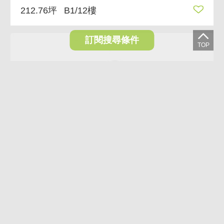
212.76坪
B1/12樓
訂閱搜尋條件
VR
忠孝玫瑰大店辦 空間方正 好規劃 正忠孝東路
10,800萬
台北市信義區忠孝東路五段
212.76坪
B1/12樓
6衛
(含加蓋6衛)