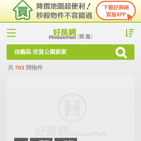
信義區‧世貿公園新家
共
703
間物件