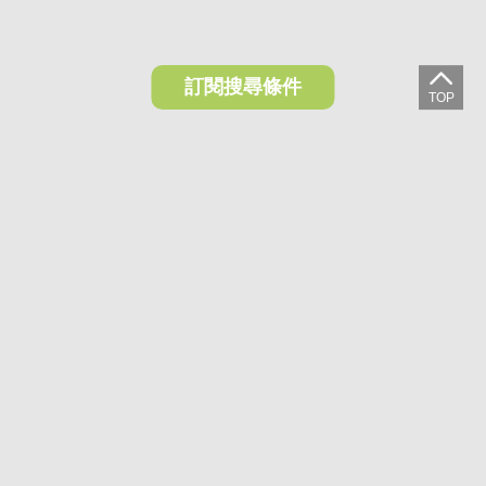
訂閱搜尋條件
想收藏喜歡的物件？快下載好房網買屋APP！
下載 好房網買屋APP >
加入好友
好房網買屋