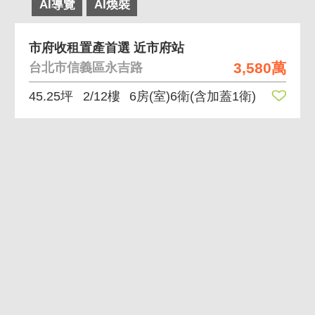
AI導覽
AI煥裝
市府收租置產首選 近市府站
3,580萬
台北市信義區永吉路
45.25坪
2/12樓
6房(室)6衛
(含加蓋1衛)