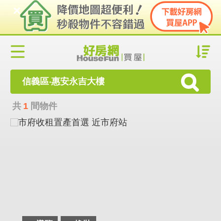
信義區‧惠安永吉大樓
共
1
間物件