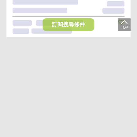
訂閱搜尋條件
想收藏喜歡的物件？快下載好房網買屋APP！
下載 好房網買屋APP >
加入好友
好房網買屋