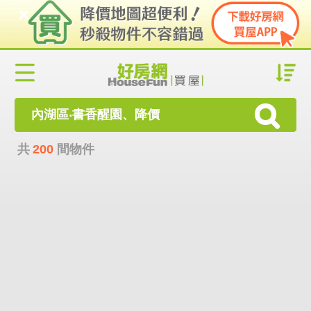
內湖區‧書香醒園、降價
共
200
間物件