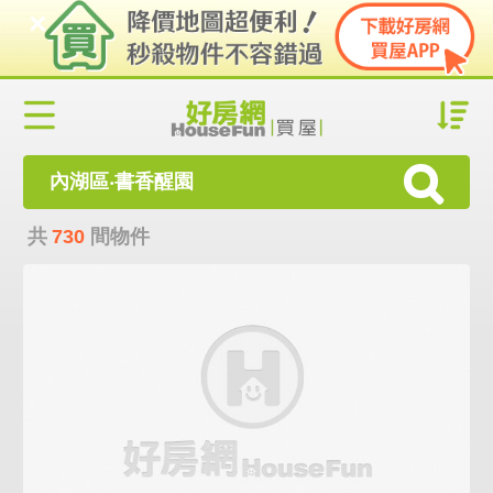
內湖區‧書香醒園
共
730
間物件