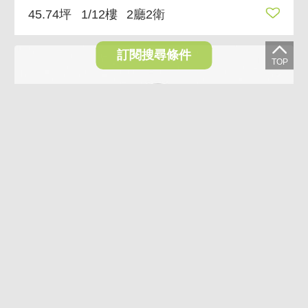
45.74坪
1/12樓
2廳2衛
訂閱搜尋條件
VR
0.6%
康寧三角黃金店面 弧形三角窗，雙層空間裡外區隔
3,250萬
3,230萬
台北市內湖區成功路五段
20.09坪
1/14樓
2廳1衛
(含加蓋1廳1衛)