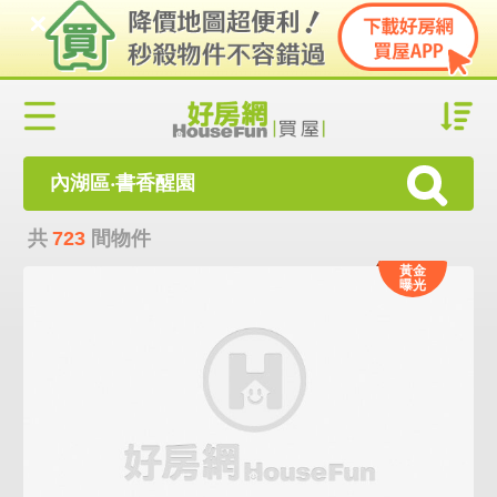
內湖區‧書香醒園
共
723
間物件
黃金
曝光