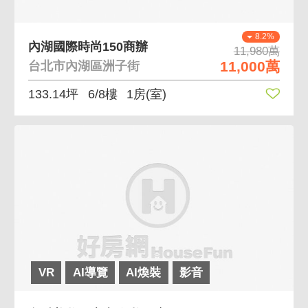
8.2%
內湖國際時尚150商辦
11,980萬
11,000萬
台北市內湖區洲子街
133.14坪
6/8樓
1房(室)
VR
AI導覽
AI煥裝
影音