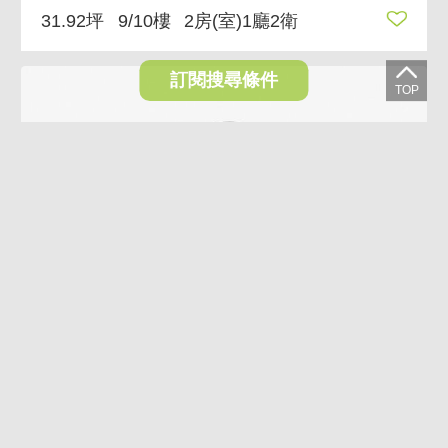
31.92坪
9/10樓
2房(室)1廳2衛
訂閱搜尋條件
VR
AI導覽
AI煥裝
影音
6.6%
雙湖遠眺高樓兩房 一層兩戶，邊間三面採光
3,200萬
2,988萬
台北市內湖區文德路
31.92坪
9/10樓
2房(室)1廳1衛