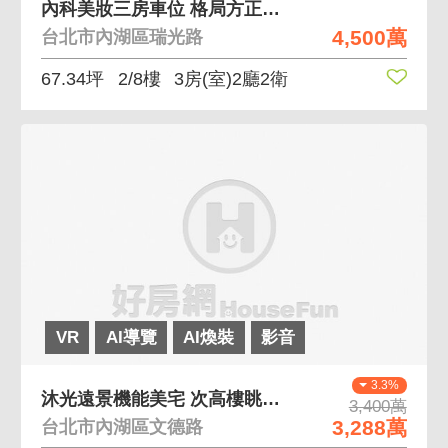
內科美妝三房車位 格局方正，近內湖科學園區
4,500萬
台北市內湖區瑞光路
67.34坪
2/8樓
3房(室)2廳2衛
VR
AI導覽
AI煥裝
影音
3.3%
沐光遠景機能美宅 次高樓眺望遠景三面採光兩房
3,400萬
3,288萬
台北市內湖區文德路