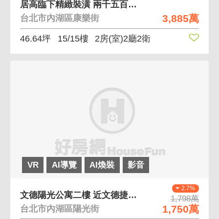
居高臨下精緻裝潢 兩千五百坪莊園基地高樓美景雲境
3,885萬
台北市內湖區康樂街
46.64坪
15/15樓
2房(室)2廳2衛
VR
AI導覽
AI煥裝
影音
2.7%
文德陽光公寓二樓 近文德捷運站
1,798萬
1,750萬
台北市內湖區陽光街