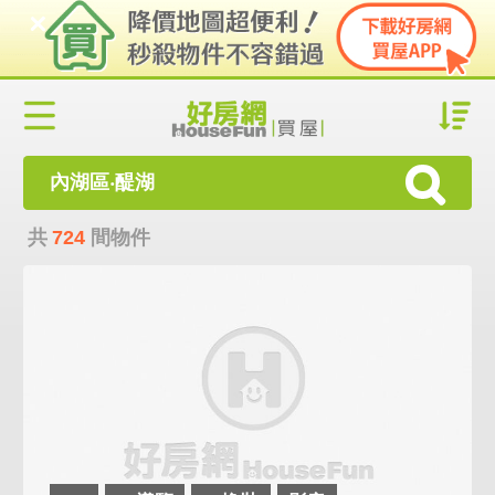
內湖區‧醍湖
共
724
間物件