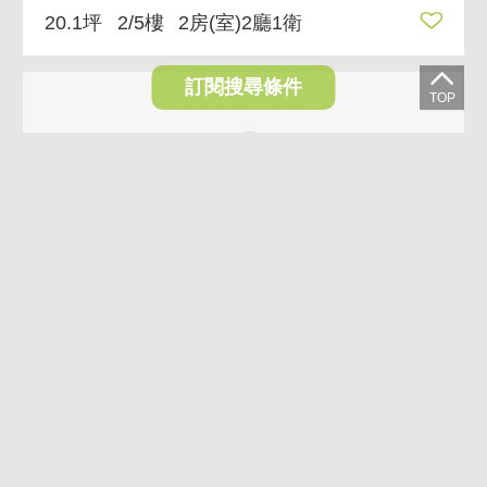
20.1坪
2/5樓
2房(室)2廳1衛
訂閱搜尋條件
VR
AI導覽
AI煥裝
影音
碧湖電梯美妝三房 一層一戶獨立梯廳、面保護區樹景
3,750萬
台北市內湖區麗山街
39.39坪
5/7樓
3房(室)2廳1衛