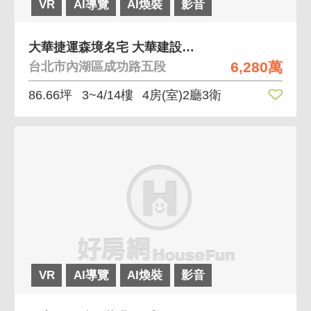
VR
AI導覽
AI煥裝
影音
大華捷運森境名宅 大華建設面靜巷綠意
6,280萬
台北市內湖區成功路五段
86.66坪
3~4/14樓
4房(室)2廳3衛
VR
AI導覽
AI煥裝
影音