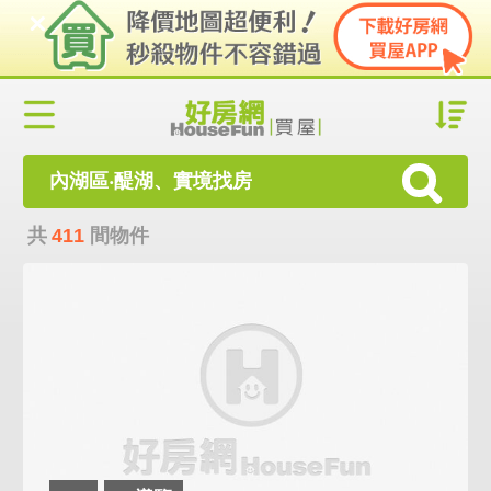
內湖區‧醍湖、實境找房
共
411
間物件