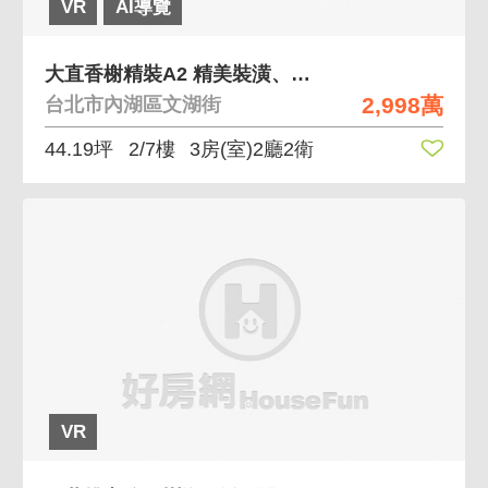
VR
AI導覽
大直香榭精裝A2 精美裝潢、戶數單純
2,998萬
台北市內湖區文湖街
44.19坪
2/7樓
3房(室)2廳2衛
VR