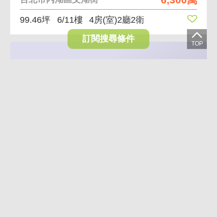
99.46坪
6/11樓
4房(室)2廳2衛
訂閱搜尋條件
AI煥裝
米蘭公園氣派豪邸 正面公園第一排,高樓遠景無遮蔽
11,800萬
台北市內湖區新富街
127.7坪
11/14樓
4房(室)2廳4衛