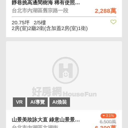
靜巷挑高邊間樹海 稀有使照挑高5米，邊間面靜巷
2,288萬
台北市內湖區舊宗路一段
20.75坪
2/5樓
2房(室)2廳2衛
(含加蓋2房(室)1衛)
VR
AI導覽
AI煥裝
3.1%
山景美妝詠大直 綠意山景景觀，裝潢美邸
6,500萬
6,300萬
台北市內湖區文湖街