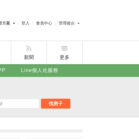
登方案
登入
會員中心
管理後台
費刊登
經紀人員管理後台
刊登
屋主管理後台
刊登
新聞
更多
賣屋刊登
PP
Line個人化服務
好房APP
找房子