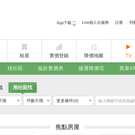
Line個人化服務
註冊
刊
App下載
租屋免
賣屋
廣告
租屋
實價登錄
降價地圖
TV
找社區
低於實價房
捷運降價宅
買屋A
找
用社區找
不限
坪數不限
更多條件(0)
焦點房屋