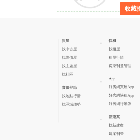
收藏
買屋
快租
找中古屋
找租屋
找降價屋
租屋行情
找主題屋
房東刊登管理
找社區
App
好房網買屋App
實價登錄
好房網快租App
找地點行情
好房網行動版
找區域趨勢
新建案
找新建案
建案刊登