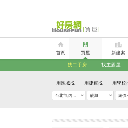
首頁
買屋
新建案
找二手房
找主題屋
用區域找
用捷運找
用學校
台北市,內湖區
醍湖
總價