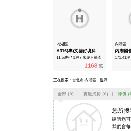
內湖區
內湖區
A316(專)文德好境科技新貴美妝首購
11.58坪 / 1房 / 永慶不動產
1168
萬
正在搜索：
台北市-內湖區、醍湖
全部
(0)
實境找房
(0)
降價
(
您所搜
建議您可
我們會每