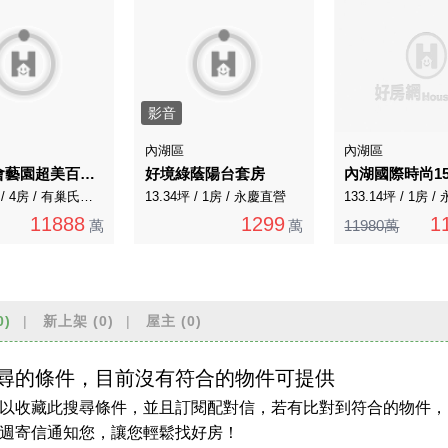
影音
內湖區
內湖區
內湖國會藝園超美百坪藝術電梯別墅
好境綠蔭陽台套房
內湖國際時尚1
171.41坪 / 4房 / 有巢氏房屋
13.34坪 / 1房 / 永慶直營
11888
1299
1
萬
萬
11980萬
0)
新上架
(0)
屋主
(0)
尋的條件，目前沒有符合的物件可提供
以收藏此搜尋條件，並且訂閱配對信，若有比對到符合的物件，
週寄信通知您，讓您輕鬆找好房！