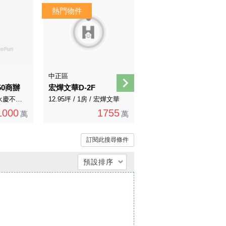
AI煥裝
AI導覽
中正區
內湖區
50商辦
宏燁文華D-2F
麗山樹也高樓兩房
133.14坪 / 1房 / 永慶不動產
12.95坪 / 1房 / 宏燁文華
41.01坪 / 2房 / 永慶直營
1000
1755
3788
萬
萬
萬
訂閱此搜尋條件
預設排序
總價低 → 高
總價高 → 低
單價低 → 高