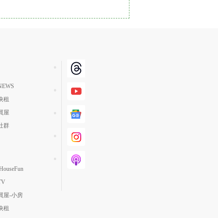
單價高 → 低
降價幅度高 → 低
坪數小 → 大
坪數大 → 小
上架日期新 → 舊
EWS
刷新時間新 → 舊
快租
刷新時間舊 → 新
買屋
月熱門度高 → 低
社群
ouseFun
TV
買屋-小房
快租