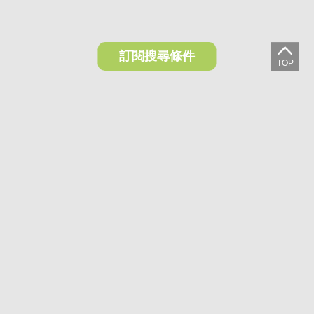
訂閱搜尋條件
想收藏喜歡的物件？快下載好房網買屋APP！
下載 好房網買屋APP >
加入好友
好房網買屋