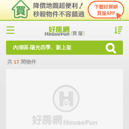
內湖區‧陽光四季、新上架
共
17
間物件