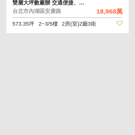
雙層大坪數廠辦 交通便捷、低公設，使用坪效佳
18,968萬
台北市內湖區安康路
573.35坪
2~3/5樓
2房(室)2廳3衛