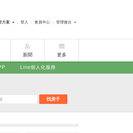
登方案
登入
會員中心
管理後台
費刊登
經紀人員管理後台
刊登
屋主管理後台
刊登
新聞
更多
賣屋刊登
PP
Line個人化服務
好房APP
找房子