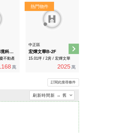
AI煥裝
AI導覽
中正區
內湖區
A316(專)文德好境科技新貴美妝首購
宏燁文華B-2F
麗山樹也高樓兩房
/ 永慶不動產
15.01坪 / 2房 / 宏燁文華
41.01坪 / 2房 / 永慶直營
1168
2025
3788
萬
萬
萬
訂閱此搜尋條件
刷新時間新 → 舊
總價低 → 高
總價高 → 低
單價低 → 高