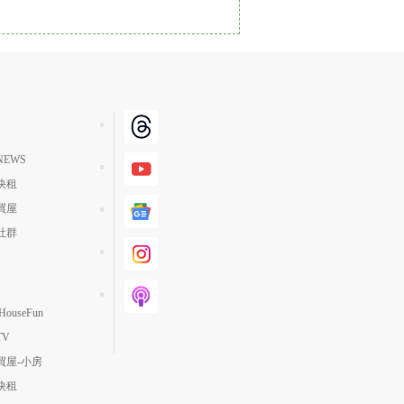
單價高 → 低
降價幅度高 → 低
坪數小 → 大
坪數大 → 小
上架日期新 → 舊
EWS
刷新時間新 → 舊
快租
刷新時間舊 → 新
買屋
月熱門度高 → 低
社群
ouseFun
TV
買屋-小房
快租