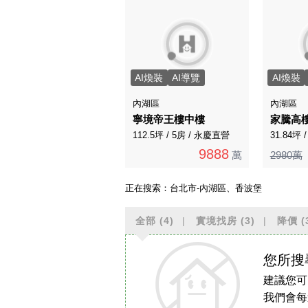
AI煥裝
AI導覽
AI煥裝
內湖區
內湖區
寧境帝王樓中樓
家騰高
112.5坪 / 5房 / 永慶直營
31.84坪 
9888
萬
2980萬
正在搜索：
台北市-內湖區、香波堡
全部
(4)
實境找房
(3)
降價
(
您所搜
建議您可
我們會每