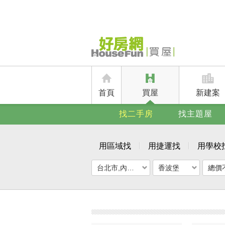
首頁
買屋
新建案
找二手房
找主題屋
用區域找
用捷運找
用學校
台北市,內湖區
香波堡
總價