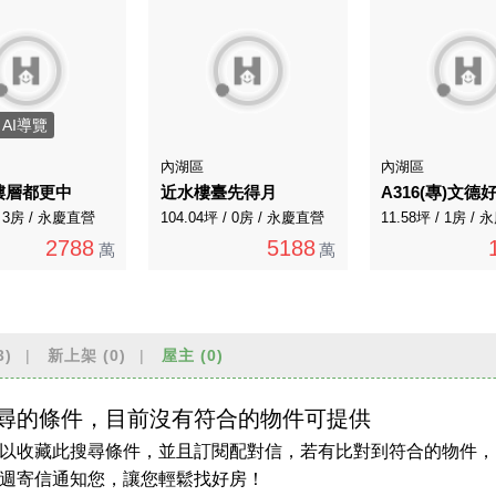
AI導覽
內湖區
內湖區
樓層都更中
近水樓臺先得月
/ 3房 / 永慶直營
104.04坪 / 0房 / 永慶直營
11.58坪 / 1房 
2788
5188
萬
萬
3)
新上架
(0)
屋主
(0)
尋的條件，目前沒有符合的物件可提供
以收藏此搜尋條件，並且訂閱配對信，若有比對到符合的物件，
週寄信通知您，讓您輕鬆找好房！