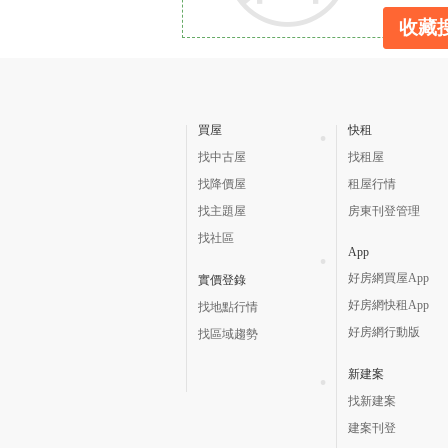
收藏
買屋
快租
找中古屋
找租屋
找降價屋
租屋行情
找主題屋
房東刊登管理
找社區
App
好房網買屋App
實價登錄
好房網快租App
找地點行情
好房網行動版
找區域趨勢
新建案
找新建案
建案刊登