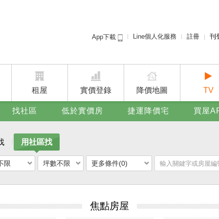
Line個人化服務
註冊
刊
App下載
租屋免
賣屋
廣告
租屋
實價登錄
降價地圖
TV
找社區
低於實價房
捷運降價宅
買屋A
找
用社區找
不限
坪數不限
更多條件(0)
焦點房屋