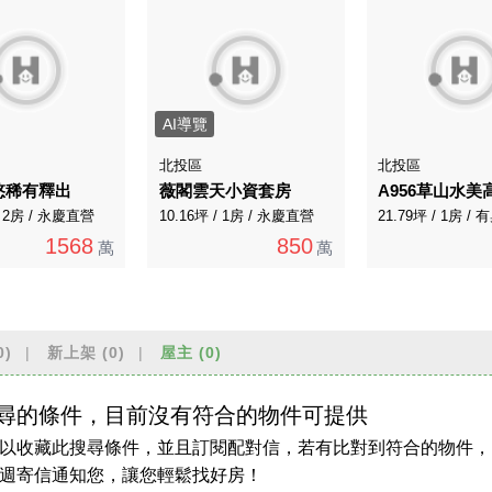
AI導覽
北投區
北投區
悠稀有釋出
薇閣雲天小資套房
/ 2房 / 永慶直營
10.16坪 / 1房 / 永慶直營
21.79坪 / 1房 
1568
850
萬
萬
0)
新上架
(0)
屋主
(0)
尋的條件，目前沒有符合的物件可提供
以收藏此搜尋條件，並且訂閱配對信，若有比對到符合的物件，
週寄信通知您，讓您輕鬆找好房！