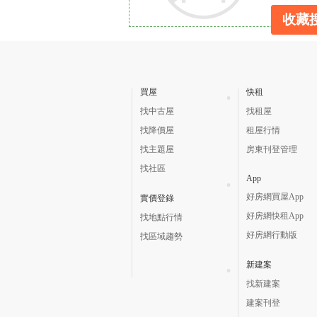
收藏
買屋
快租
找中古屋
找租屋
找降價屋
租屋行情
找主題屋
房東刊登管理
找社區
App
好房網買屋App
實價登錄
好房網快租App
找地點行情
好房網行動版
找區域趨勢
新建案
找新建案
建案刊登