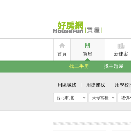
首頁
買屋
新建案
找二手房
找主題屋
用區域找
用捷運找
用學校
台北市,北投區
天母富桂
總價