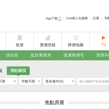
Line個人化服務
註冊
刊
App下載
租屋免
賣屋
廣告
租屋
實價登錄
降價地圖
TV
找社區
低於實價房
捷運降價宅
買屋A
找
用社區找
不限
坪數不限
更多條件(0)
焦點房屋