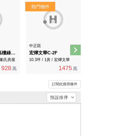
AI導覽
中正區
北投區
A956草山水美高樓綠景溫泉宅
宏燁文華C-2F
景觀方正三房美寓
/ 有巢氏房屋
10.3坪 / 1房 / 宏燁文華
26.41坪 / 3房 / 永慶直營
928
1475
1268
萬
萬
1380萬
萬
訂閱此搜尋條件
預設排序
總價低 → 高
總價高 → 低
單價低 → 高