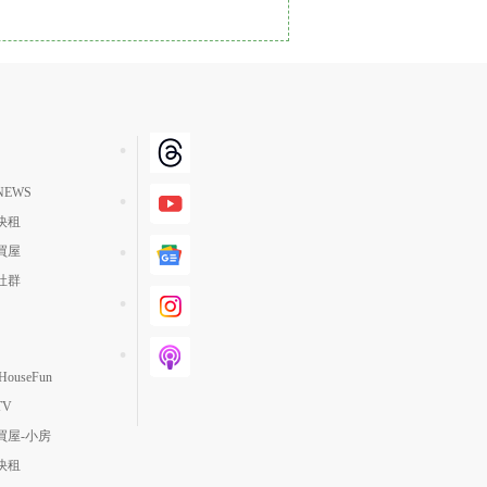
單價高 → 低
降價幅度高 → 低
坪數小 → 大
坪數大 → 小
上架日期新 → 舊
EWS
刷新時間新 → 舊
快租
刷新時間舊 → 新
買屋
月熱門度高 → 低
社群
ouseFun
TV
買屋-小房
快租