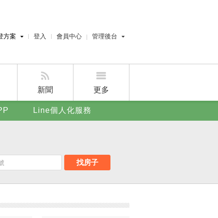
登方案
登入
會員中心
管理後台
費刊登
經紀人員管理後台
刊登
屋主管理後台
刊登
新聞
更多
賣屋刊登
PP
Line個人化服務
好房APP
找房子