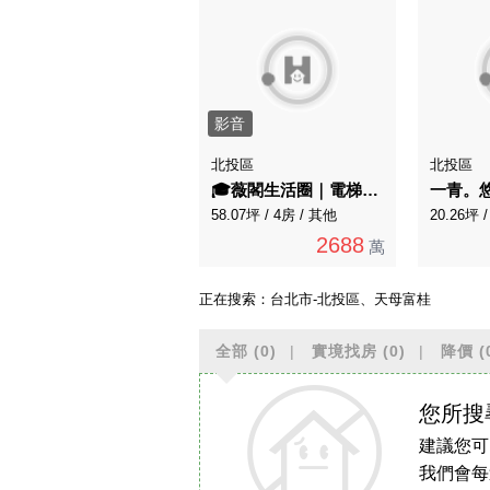
影音
北投區
北投區
🎓薇閣生活圈｜電梯四房＋坡平車位一次擁有
一青。
58.07坪 / 4房 / 其他
20.26坪 
2688
萬
正在搜索：
台北市-北投區、天母富桂
全部
(0)
實境找房
(0)
降價
(
您所搜
建議您可
我們會每