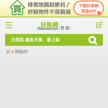
北投區‧溫泉天第、新上架
共
0
間物件