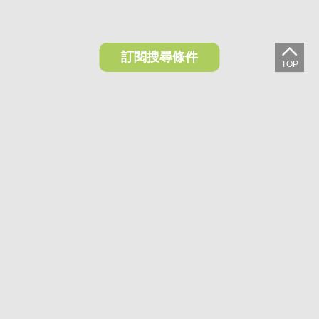
訂閱搜尋條件
想收藏喜歡的物件？快下載好房網買屋APP！
下載 好房網買屋APP >
加入好友
好房網買屋