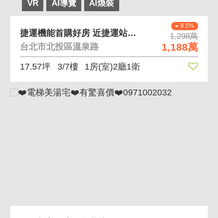
VR
AI導覽
AI煥裝
8.5%
捷運機能首購好房 近捷運站，生活機能佳
1,298萬
1,188萬
台北市北投區溫泉路
17.57坪
3/7樓
1房(室)2廳1衛