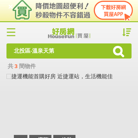
北投區‧溫泉天第
共
3
間物件