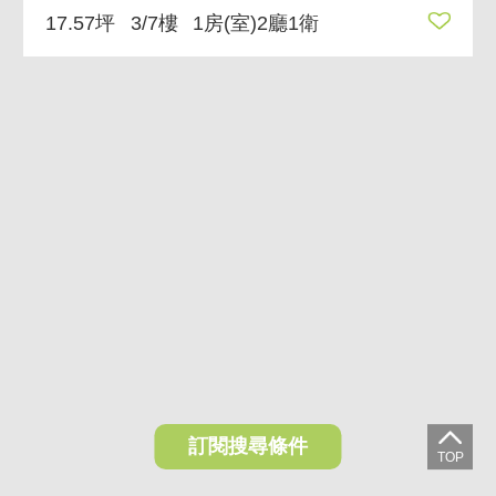
17.57坪
3/7樓
1房(室)2廳1衛
訂閱搜尋條件