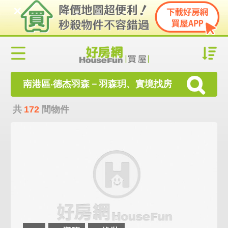
南港區‧德杰羽森－羽森玥、實境找房
共
172
間物件