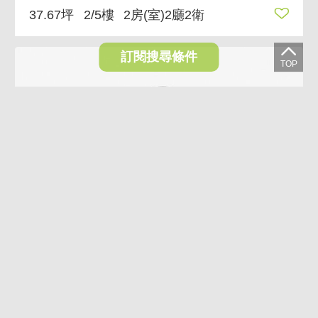
37.67坪
2/5樓
2房(室)2廳2衛
訂閱搜尋條件
AI導覽
AI煥裝
6.3%
經貿水岸幸福居 近中國信託總部捷運站機能便利
3,288萬
3,080萬
台北市南港區松河街
36.79坪
3/7樓
2房(室)2廳1衛
(含加蓋1房(室))