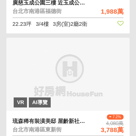
廣慈玉成公園三樓 近玉成公園、有裝潢
1,988萬
台北市南港區福德街
22.23坪
3/4樓
3房(室)2廳2衛
VR
AI導覽
7.2%
琉森稀有裝潢美邸 屋齡新社區質感佳
4,080萬
3,788萬
台北市南港區東新街