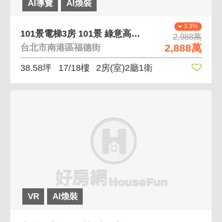
AI導覽
AI煥裝
3.3%
101景電梯3房 101景 綠意高樓層景觀戶
2,988萬
2,888萬
台北市南港區福德街
38.58坪
17/18樓
2房(室)2廳1衛
VR
AI煥裝