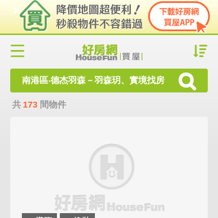
南港區‧德杰羽森－羽森玥、實境找房
共
173
間物件