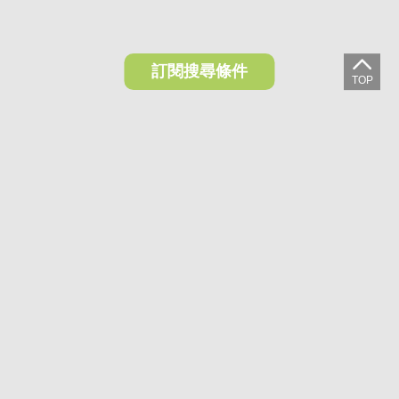
訂閱搜尋條件
想收藏喜歡的物件？快下載好房網買屋APP！
下載 好房網買屋APP >
加入好友
好房網買屋