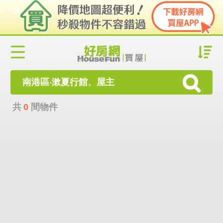
南港區‧漱夏行館、屋主
共
0
間物件