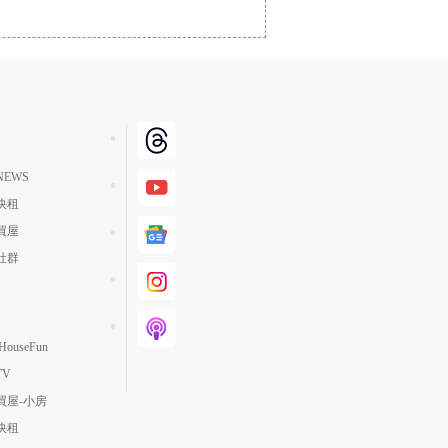
單價高 → 低
降價幅度高 → 低
坪數小 → 大
坪數大 → 小
上架日期新 → 舊
EWS
刷新時間新 → 舊
快租
刷新時間舊 → 新
買屋
月熱門度高 → 低
社群
ouseFun
TV
買屋-小房
快租