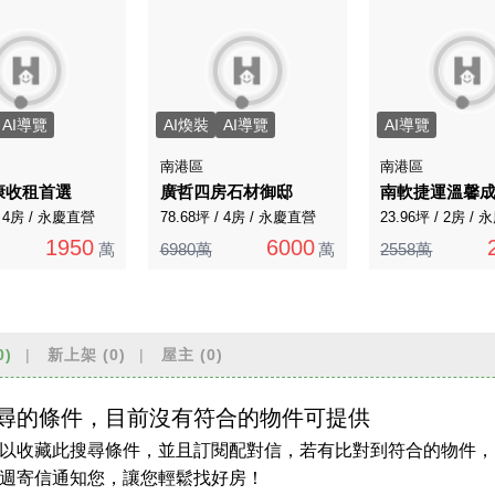
AI導覽
AI煥裝
AI導覽
AI導覽
南港區
南港區
康收租首選
廣哲四房石材御邸
南軟捷運溫馨
/ 4房 / 永慶直營
78.68坪 / 4房 / 永慶直營
23.96坪 / 2房 /
1950
6000
萬
6980萬
萬
2558萬
0)
新上架
(0)
屋主
(0)
尋的條件，目前沒有符合的物件可提供
以收藏此搜尋條件，並且訂閱配對信，若有比對到符合的物件，
週寄信通知您，讓您輕鬆找好房！