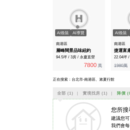
AI煥裝
AI導覽
AI煥裝
南港區
南港區
層峰闊景品味紐約
捷運富
94.5坪 / 3房 / 永慶直營
22.04坪 
7800
萬
1980萬
正在搜索：
台北市-南港區、漱夏行館
全部
(1)
實境找房
(1)
降價
(
您所搜
建議您可
我們會每