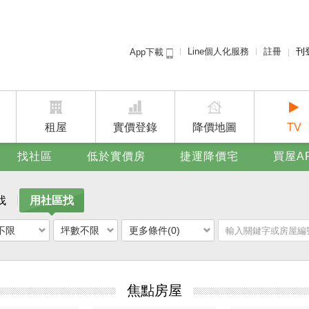
Line個人化服務
註冊
刊
App下載
租屋免
賣屋
廣告
租屋
實價登錄
降價地圖
TV
找社區
低於實價房
捷運降價宅
買屋A
找
用社區找
不限
坪數不限
更多條件(0)
焦點房屋