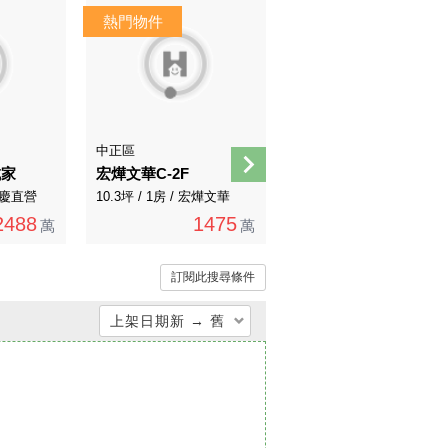
中正區
南港區
成家
宏燁文華C-2F
南港四鐵企業首選旗艦辦公
 永慶直營
10.3坪 / 1房 / 宏燁文華
624.93坪 / 8房 / 永慶直營
2488
1475
28088
萬
萬
萬
訂閱此搜尋條件
上架日期新 → 舊
總價低 → 高
總價高 → 低
單價低 → 高