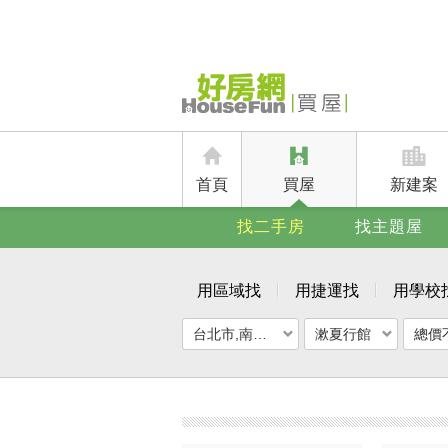
首頁
買屋
新建案
找二手房
找主題屋
用區域找
用捷運找
用學校
台北市,南港區
漱夏行館
總價