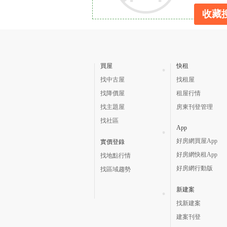
收藏
買屋
快租
找中古屋
找租屋
找降價屋
租屋行情
找主題屋
房東刊登管理
找社區
App
好房網買屋App
實價登錄
好房網快租App
找地點行情
好房網行動版
找區域趨勢
新建案
找新建案
建案刊登