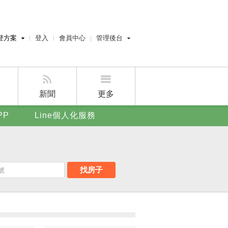
登方案
登入
會員中心
管理後台
費刊登
經紀人員管理後台
刊登
屋主管理後台
刊登
新聞
更多
賣屋刊登
PP
Line個人化服務
好房APP
找房子