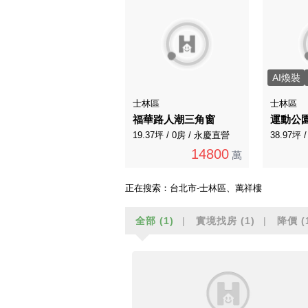
AI煥裝
士林區
士林區
福華路人潮三角窗
運動公
19.37坪 / 0房 / 永慶直營
38.97坪 
14800
萬
正在搜索：
台北市-士林區、萬祥樓
全部
(1)
實境找房
(1)
降價
(