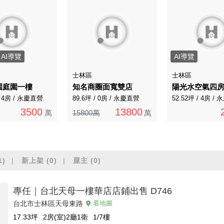
AI導覽
AI導覽
士林區
士林區
園庭園一樓
知名商圈面寬雙店
陽光水空氣四
/ 4房 / 永慶直營
89.6坪 / 0房 / 永慶直營
52.52坪 / 4房 /
3500
13800
萬
15800萬
萬
1)
新上架
(0)
屋主
(0)
專任｜台北天母一樓華店店鋪出售 D746
台北市士林區天母東路
看地圖
17.33
坪
2房(室)2廳1衛
1/7
樓