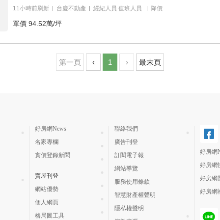
11小時前刷新
台慶不動產
經紀人員
值班人員
降價
單價
94.52萬/坪
第一頁
‹
1
›
最末頁
好房網News
聯絡我們
名家專欄
廣告刊登
好房網N
實價登錄新聞
訂閱電子報
好房網
網站導覽
賣屋刊登
好房網
服務使用條款
網站優勢
好房網
智慧財產權聲明
個人網頁
隱私權聲明
格局圖工具