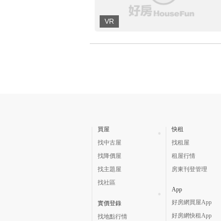
買屋
快租
找中古屋
找租屋
找降價屋
租屋行情
找主題屋
房東刊登管理
找社區
App
好房網買屋App
實價登錄
好房網快租App
找地點行情