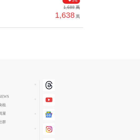
3%
單價高 → 低
1,688
萬
1,638
降價幅度高 → 低
萬
坪數小 → 大
坪數大 → 小
上架日期新 → 舊
刷新時間新 → 舊
刷新時間舊 → 新
月熱門度高 → 低
EWS
快租
買屋
社群