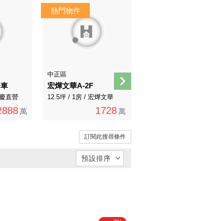
中正區
士林區
房車
宏燁文華A-2F
K2-104永久棟距士林葫蘆堵邊間一手公寓
 永慶直營
12.5坪 / 1房 / 宏燁文華
28.89坪 / 2房 / 永慶不動產
2888
1728
1480
萬
萬
萬
訂閱此搜尋條件
預設排序
總價低 → 高
總價高 → 低
單價低 → 高