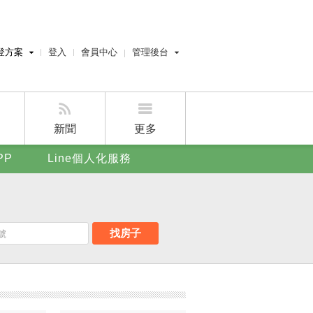
登方案
登入
會員中心
管理後台
費刊登
經紀人員管理後台
刊登
屋主管理後台
刊登
新聞
更多
賣屋刊登
PP
Line個人化服務
好房APP
找房子