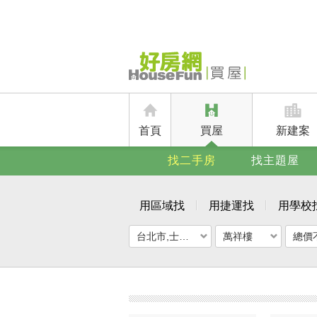
首頁
買屋
新建案
找二手房
找主題屋
用區域找
用捷運找
用學校
台北市,士林區
萬祥樓
總價