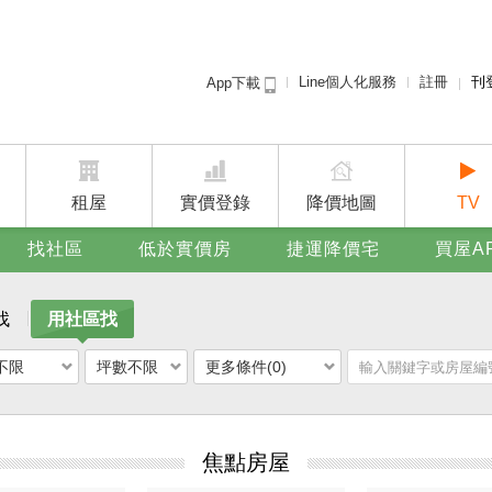
Line個人化服務
註冊
刊
App下載
租屋免
賣屋
廣告
租屋
實價登錄
降價地圖
TV
找社區
低於實價房
捷運降價宅
買屋A
找
用社區找
不限
坪數不限
更多條件(0)
焦點房屋