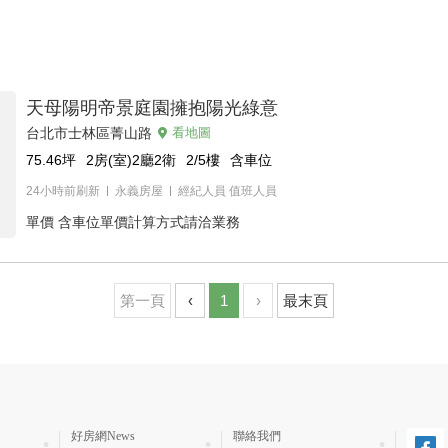
天母陽明帝景庭園擁抱陽光綠意
台北市士林區菁山路
看地圖
75.46
坪
2房(室)2廳2衛
2/5
樓
含車位
24小時前刷新
永義房屋
經紀人員
值班人員
單價
含車位單價計算方式請洽業務
第一頁
‹
1
›
最末頁
好房網News
聯絡我們