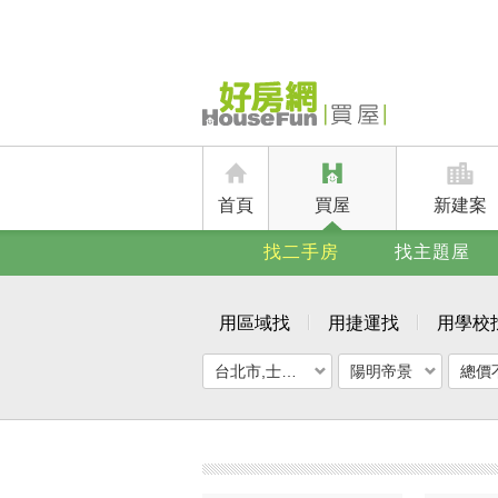
首頁
買屋
新建案
找二手房
找主題屋
用區域找
用捷運找
用學校
台北市,士林區
陽明帝景
總價