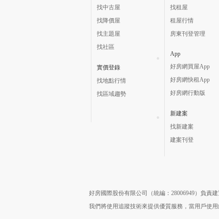
找中古屋
找租屋
找降價屋
租屋行情
找主題屋
房東刊登管理
找社區
App
好房網買屋App
實價登錄
好房網快租App
找地點行情
好房網行動版
找區域趨勢
新建案
找新建案
建案刊登
好房國際股份有限公司（統編：28006949）負
我們將使用追蹤技術來提供優質服務，當用戶使