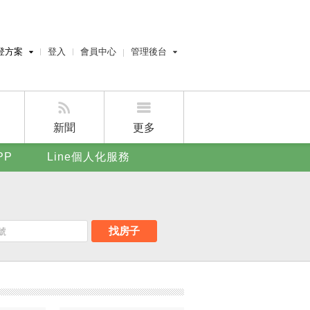
登方案
登入
會員中心
管理後台
費刊登
經紀人員管理後台
刊登
屋主管理後台
刊登
新聞
更多
賣屋刊登
PP
Line個人化服務
好房APP
找房子