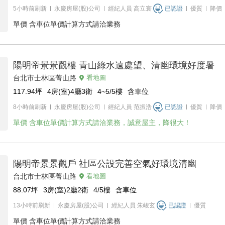
5小時前刷新
永慶房屋(股)公司
經紀人員
高立寰
已認證
優質
降價
單價
含車位單價計算方式請洽業務
陽明帝景景觀樓 青山綠水遠處望、清幽環境好度暑
台北市士林區菁山路
看地圖
117.94
坪
4房(室)4廳3衛
4~5/5
樓
含車位
8小時前刷新
永慶房屋(股)公司
經紀人員
范振浩
已認證
優質
降價
單價
含車位單價計算方式請洽業務，誠意屋主，降很大！
陽明帝景景觀戶 社區公設完善空氣好環境清幽
台北市士林區菁山路
看地圖
88.07
坪
3房(室)2廳2衛
4/5
樓
含車位
13小時前刷新
永慶房屋(股)公司
經紀人員
朱峻玄
已認證
優質
單價
含車位單價計算方式請洽業務