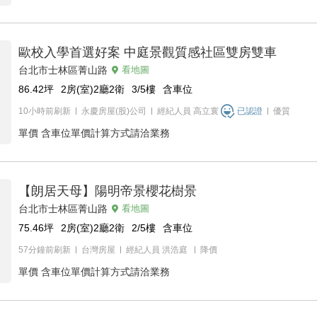
歐校入學首選好案 中庭景觀質感社區雙房雙車
台北市士林區菁山路
看地圖
86.42
坪
2房(室)2廳2衛
3/5
樓
含車位
10小時前刷新
永慶房屋(股)公司
經紀人員
高立寰
已認證
優質
單價
含車位單價計算方式請洽業務
【朗居天母】陽明帝景櫻花樹景
台北市士林區菁山路
看地圖
75.46
坪
2房(室)2廳2衛
2/5
樓
含車位
57分鐘前刷新
台灣房屋
經紀人員
洪浩庭
降價
單價
含車位單價計算方式請洽業務