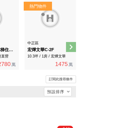
AI煥裝
AI導覽
中正區
士林區
芝山捷運樹海電梯住辦皆宜
宏燁文華C-2F
聯上景觀四房三車
永慶直營
10.3坪 / 1房 / 宏燁文華
130.72坪 / 4房 / 永慶直營
2780
1475
13968
萬
萬
萬
訂閱此搜尋條件
預設排序
總價低 → 高
總價高 → 低
單價低 → 高