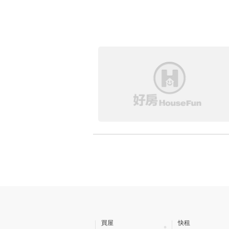
買屋
快租