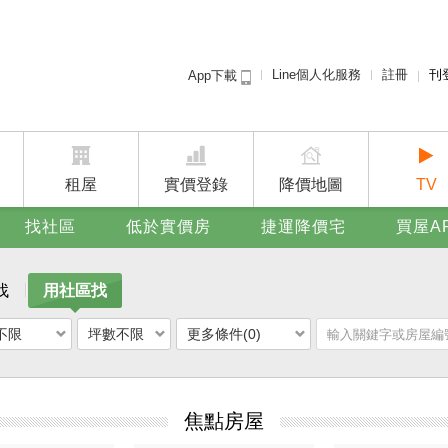
Line個人化服務
註冊
刊
App下載
租屋免
賣屋
廣告
租屋
實價登錄
降價地圖
TV
找社區
低於實價房
捷運降價宅
買屋A
找
用社區找
不限
坪數不限
更多條件(0)
焦點房屋