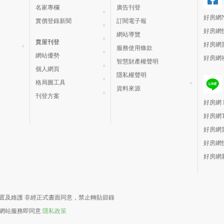
名家專欄
廣告刊登
好房網N
實價登錄新聞
訂閱電子報
好房網
網站導覽
賣屋刊登
好房網
服務使用條款
網站優勢
好房網
智慧財產權聲明
個人網頁
隱私權聲明
格局圖工具
資料來源
刊登方案
好房網 H
好房網
好房網
好房網
好房網
責建置及維護 非經正式書面同意，禁止轉貼節錄
用網站服務即同意
隱私政策