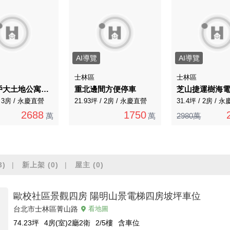
AI導覽
AI導覽
士林區
士林區
一層一戶大土地公寓方正格局雙廁皆有開窗室內採光好
重北邊間方便停車
/ 3房 / 永慶直營
21.93坪 / 2房 / 永慶直營
31.4坪 / 2房 / 
2688
1750
萬
萬
2980萬
3)
新上架
(0)
屋主
(0)
歐校社區景觀四房 陽明山景電梯四房坡坪車位
台北市士林區菁山路
看地圖
74.23
坪
4房(室)2廳2衛
2/5
樓
含車位