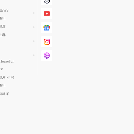
EWS
快租
買屋
社群
ouseFun
TV
買屋-小房
快租
新建案