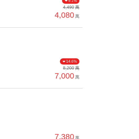
9.1%
單價高 → 低
4,490
萬
4,080
降價幅度高 → 低
萬
坪數小 → 大
坪數大 → 小
上架日期新 → 舊
刷新時間新 → 舊
14.6%
刷新時間舊 → 新
8,200
萬
7,000
萬
月熱門度高 → 低
7,380
萬