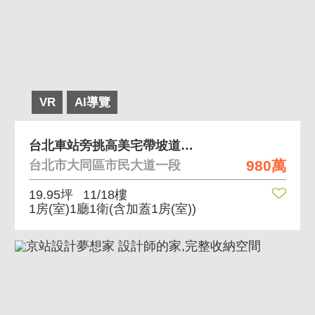
VR
AI導覽
台北車站旁挑高美宅帶坡道平面車位自用收租皆宜 高樓
980萬
台北市大同區市民大道一段
19.95坪
11/18樓
1房(室)1廳1衛
(含加蓋1房(室))