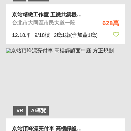
京站精緻工作室 五鐵共築機能超便利正面圓山視野
628萬
台北市大同區市民大道一段
12.18坪
9/18樓
2廳1衛
(含加蓋1廳)
VR
AI導覽
京站頂峰漂亮付車 高樓靜謐面中庭,方正規劃