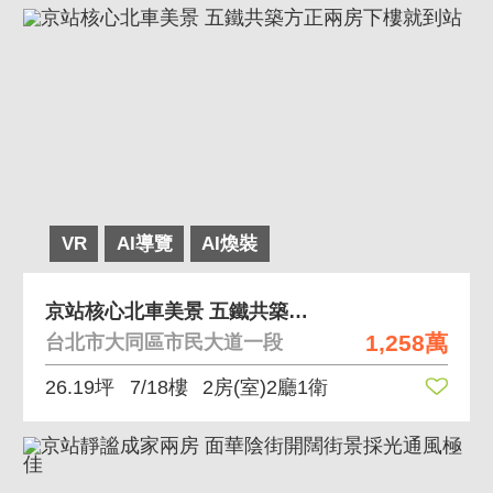
VR
AI導覽
AI煥裝
京站核心北車美景 五鐵共築方正兩房下樓就到站
1,258萬
台北市大同區市民大道一段
26.19坪
7/18樓
2房(室)2廳1衛