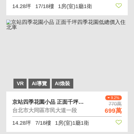
14.28坪
17/18樓
1房(室)1廳1衛
VR
AI導覽
AI煥裝
9.2%
京站四季花園小品 正面千坪四季花園低總價入住北車
770萬
699萬
台北市大同區市民大道一段
14.28坪
7/18樓
1房(室)1廳1衛