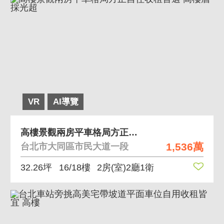
VR
AI導覽
高樓景觀兩房平車格局方正自住收租首選 高樓層採光超
1,536萬
台北市大同區市民大道一段
32.26坪
16/18樓
2房(室)2廳1衛