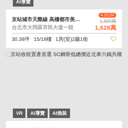
AI導覽
15.1%
京站城市天際線 高樓都市美景一窗永覽北車天際線
1,800萬
1,528萬
台北市大同區市民大道一段
30.39坪
15/18樓
1房(室)2廳1衛
VR
AI導覽
AI煥裝