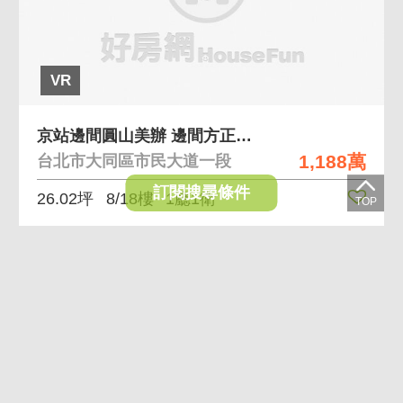
VR
京站邊間圓山美辦 邊間方正好規劃,採光視野良好
1,188萬
台北市大同區市民大道一段
訂閱搜尋條件
26.02坪
8/18樓
1廳1衛