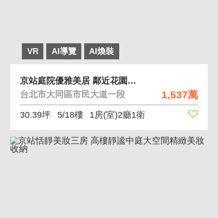
VR
AI導覽
AI煥裝
京站庭院優雅美居 鄰近花園中庭,精品裝潢免整理
1,537萬
台北市大同區市民大道一段
30.39坪
5/18樓
1房(室)2廳1衛