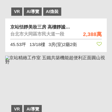
VR
AI導覽
AI煥裝
京站恬靜美妝三房 高樓靜謐中庭大空間精緻美妝收納
2,388萬
台北市大同區市民大道一段
45.53坪
13/18樓
3房(室)2廳2衛
VR
AI導覽