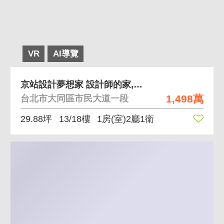
VR
AI導覽
京站設計夢想家 設計師的家,完整收納空間
1,498萬
台北市大同區市民大道一段
29.88坪
13/18樓
1房(室)2廳1衛