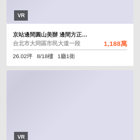
VR
京站邊間圓山美辦 邊間方正好規劃,採光視野良好
1,188萬
台北市大同區市民大道一段
26.02坪
8/18樓
1廳1衛
VR