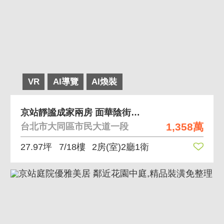
VR
AI導覽
AI煥裝
京站靜謐成家兩房 面華陰街開闊街景採光通風極佳
1,358萬
台北市大同區市民大道一段
27.97坪
7/18樓
2房(室)2廳1衛