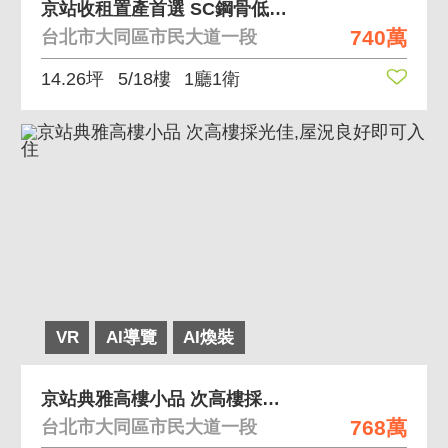
京站收租置產首選 SC鋼骨低總價近北車六鐵共構
740萬
台北市大同區市民大道一段
14.26坪
5/18樓
1廳1衛
VR
AI導覽
AI煥裝
京站典雅高樓小品 次高樓採光佳,屋況良好即可入住
768萬
台北市大同區市民大道一段