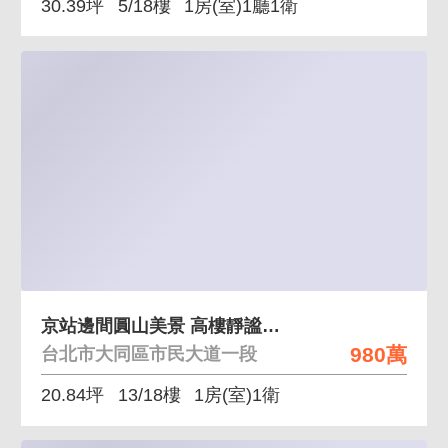
30.39坪
5/18樓
1房(室)1廳1衛
京站邊間圓山美景 高樓靜謐遠景綠意,方正邊間
980萬
台北市大同區市民大道一段
20.84坪
13/18樓
1房(室)1衛