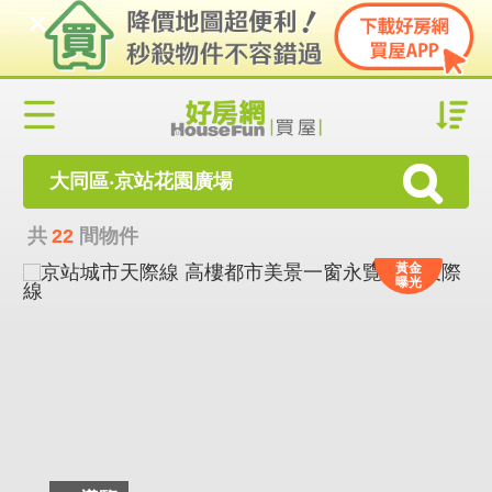
大同區‧京站花園廣場
共
22
間物件
黃金
曝光