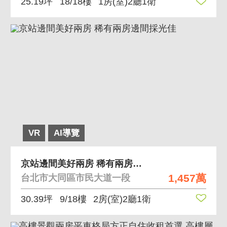
25.19坪
18/18樓
1房(室)2廳1衛
VR
AI導覽
京站邊間美好兩房 稀有兩房邊間採光佳
1,457萬
台北市大同區市民大道一段
30.39坪
9/18樓
2房(室)2廳1衛