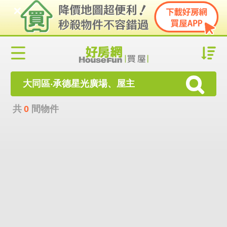
大同區‧承德星光廣場、屋主
共
0
間物件