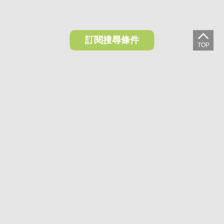
訂閱搜尋條件
想收藏喜歡的物件？快下載好房網買屋APP！
下載 好房網買屋APP >
加入好友
好房網買屋