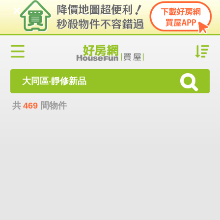
大同區‧靜修新品
共
469
間物件