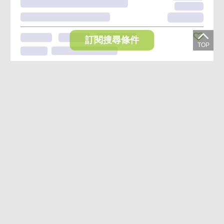
訂閱搜尋條件
想收藏喜歡的物件？快下載好房網買屋APP！
下載 好房網買屋APP >
加入好友
好房網買屋